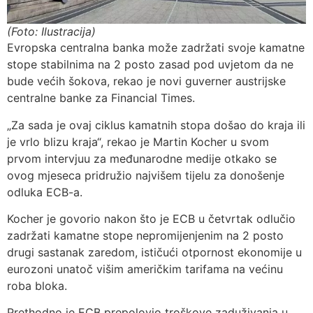
(Foto: Ilustracija)
Evropska centralna banka može zadržati svoje kamatne
stope stabilnima na 2 posto zasad pod uvjetom da ne
bude većih šokova, rekao je novi guverner austrijske
centralne banke za Financial Times.
„Za sada je ovaj ciklus kamatnih stopa došao do kraja ili
je vrlo blizu kraja“, rekao je Martin Kocher u svom
prvom intervjuu za međunarodne medije otkako se
ovog mjeseca pridružio najvišem tijelu za donošenje
odluka ECB-a.
Kocher je govorio nakon što je ECB u četvrtak odlučio
zadržati kamatne stope nepromijenjenim na 2 posto
drugi sastanak zaredom, ističući otpornost ekonomije u
eurozoni unatoč višim američkim tarifama na većinu
roba bloka.
Prethodno je ECB prepolovio troškove zaduživanja u