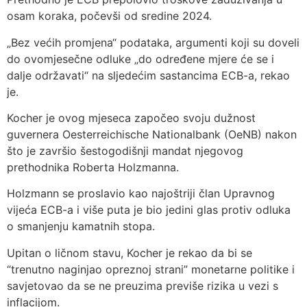
osam koraka, počevši od sredine 2024.
„Bez većih promjena“ podataka, argumenti koji su doveli
do ovomjesečne odluke „do određene mjere će se i
dalje održavati“ na sljedećim sastancima ECB-a, rekao
je.
Kocher je ovog mjeseca započeo svoju dužnost
guvernera Oesterreichische Nationalbank (OeNB) nakon
što je završio šestogodišnji mandat njegovog
prethodnika Roberta Holzmanna.
Holzmann se proslavio kao najoštriji član Upravnog
vijeća ECB-a i više puta je bio jedini glas protiv odluka
o smanjenju kamatnih stopa.
Upitan o ličnom stavu, Kocher je rekao da bi se
“trenutno naginjao opreznoj strani” monetarne politike i
savjetovao da se ne preuzima previše rizika u vezi s
inflacijom.