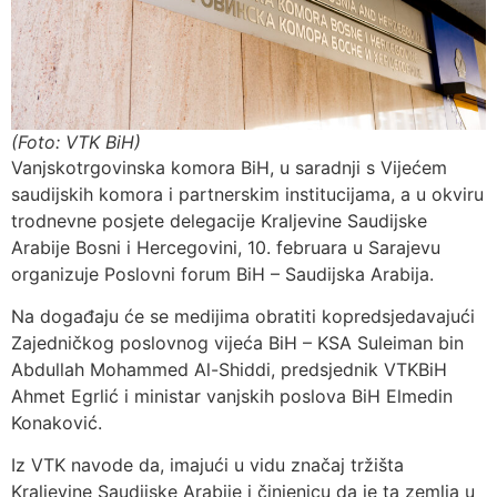
(Foto: VTK BiH)
Vanjskotrgovinska komora BiH, u saradnji s Vijećem
saudijskih komora i partnerskim institucijama, a u okviru
trodnevne posjete delegacije Kraljevine Saudijske
Arabije Bosni i Hercegovini, 10. februara u Sarajevu
organizuje Poslovni forum BiH – Saudijska Arabija.
Na događaju će se medijima obratiti kopredsjedavajući
Zajedničkog poslovnog vijeća BiH – KSA Suleiman bin
Abdullah Mohammed Al-Shiddi, predsjednik VTKBiH
Ahmet Egrlić i ministar vanjskih poslova BiH Elmedin
Konaković.
Iz VTK navode da, imajući u vidu značaj tržišta
Kraljevine Saudijske Arabije i činjenicu da je ta zemlja u