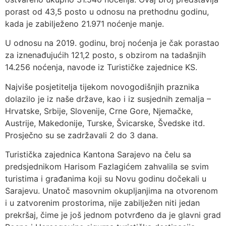
porast od 43,5 posto u odnosu na prethodnu godinu,
kada je zabilježeno 21.971 noćenje manje.
U odnosu na 2019. godinu, broj noćenja je čak porastao
za iznenađujućih 121,2 posto, s obzirom na tadašnjih
14.256 noćenja, navode iz Turističke zajednice KS.
Najviše posjetitelja tijekom novogodišnjih praznika
dolazilo je iz naše države, kao i iz susjednih zemalja –
Hrvatske, Srbije, Slovenije, Crne Gore, Njemačke,
Austrije, Makedonije, Turske, Švicarske, Švedske itd.
Prosječno su se zadržavali 2 do 3 dana.
Turistička zajednica Kantona Sarajevo na čelu sa
predsjednikom Harisom Fazlagićem zahvalila se svim
turistima i građanima koji su Novu godinu dočekali u
Sarajevu. Unatoč masovnim okupljanjima na otvorenom
i u zatvorenim prostorima, nije zabilježen niti jedan
prekršaj, čime je još jednom potvrđeno da je glavni grad