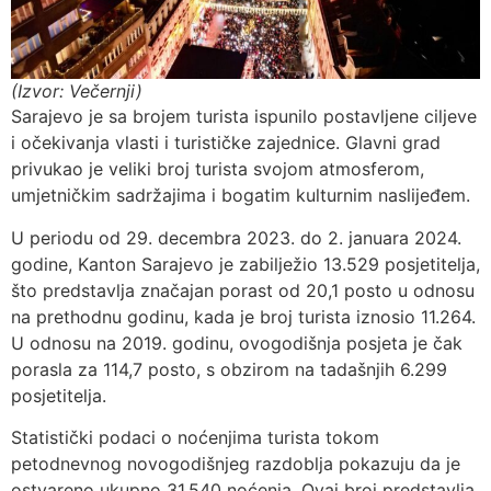
(Izvor: Večernji)
Sarajevo je sa brojem turista ispunilo postavljene ciljeve
i očekivanja vlasti i turističke zajednice. Glavni grad
privukao je veliki broj turista svojom atmosferom,
umjetničkim sadržajima i bogatim kulturnim naslijeđem.
U periodu od 29. decembra 2023. do 2. januara 2024.
godine, Kanton Sarajevo je zabilježio 13.529 posjetitelja,
što predstavlja značajan porast od 20,1 posto u odnosu
na prethodnu godinu, kada je broj turista iznosio 11.264.
U odnosu na 2019. godinu, ovogodišnja posjeta je čak
porasla za 114,7 posto, s obzirom na tadašnjih 6.299
posjetitelja.
Statistički podaci o noćenjima turista tokom
petodnevnog novogodišnjeg razdoblja pokazuju da je
ostvareno ukupno 31.540 noćenja. Ovaj broj predstavlja