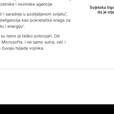
zetnike i novinske agencije.
Svjetska trg
da je ot
i saradnje u podijeljenom svijetu”,
inteligencija kao pokretačka snaga za
u i energiju”.
 su tamo je teško pobrojati. Od
Microsofta. I ne samo sutra, već i
čuvaju hiljade vojnika.