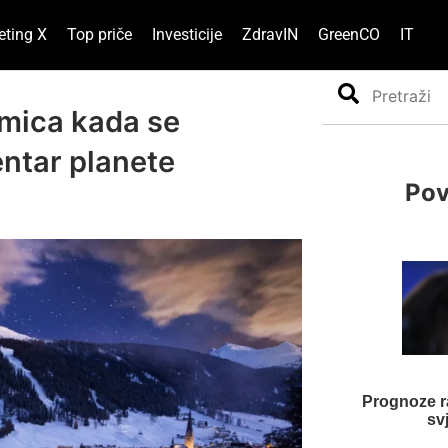
eting X
Top priče
Investicije
ZdravIN
GreenCO
IT
Search
mica kada se
entar planete
Pov
Prognoze ra
sv