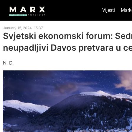
Vijesti
Mark
January 15, 2024
15:37
Svjetski ekonomski forum: Sed
neupadljivi Davos pretvara u c
N. D.