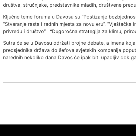
društva, stručnjake, predstavnike mladih, društvene predu
Ključne teme foruma u Davosu su “Postizanje bezbjednosti 
“Stvaranje rasta i radnih mjesta za novu eru”, “Vještačka 
privredu i društvo” i “Dugoročna strategija za klimu, prirod
Sutra će se u Davosu održati brojne debate, a imena koja
predsjednika država do šefova svjetskih kompanija poput 
narednih nekoliko dana Davos će ipak biti upadljiv dok ga 