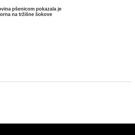
ovina pšenicom pokazala je
porna na tržišne šokove