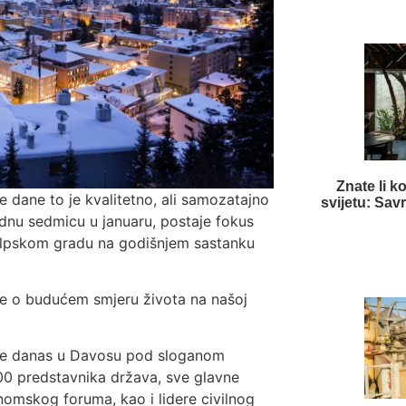
Znate li ko
e dane to je kvalitetno, ali samozatajno
svijetu: Sav
jednu sedmicu u januaru, postaje fokus
 alpskom gradu na godišnjem sastanku
se o budućem smjeru života na našoj
je danas u Davosu pod sloganom
100 predstavnika država, sve glavne
omskog foruma, kao i lidere civilnog