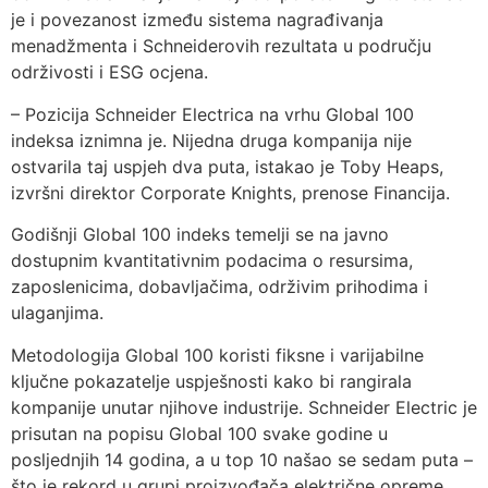
je i povezanost između sistema nagrađivanja
menadžmenta i Schneiderovih rezultata u području
održivosti i ESG ocjena.
– Pozicija Schneider Electrica na vrhu Global 100
indeksa iznimna je. Nijedna druga kompanija nije
ostvarila taj uspjeh dva puta, istakao je Toby Heaps,
izvršni direktor Corporate Knights, prenose Financija.
Godišnji Global 100 indeks temelji se na javno
dostupnim kvantitativnim podacima o resursima,
zaposlenicima, dobavljačima, održivim prihodima i
ulaganjima.
Metodologija Global 100 koristi fiksne i varijabilne
ključne pokazatelje uspješnosti kako bi rangirala
kompanije unutar njihove industrije. Schneider Electric je
prisutan na popisu Global 100 svake godine u
posljednjih 14 godina, a u top 10 našao se sedam puta –
što je rekord u grupi proizvođača električne opreme.