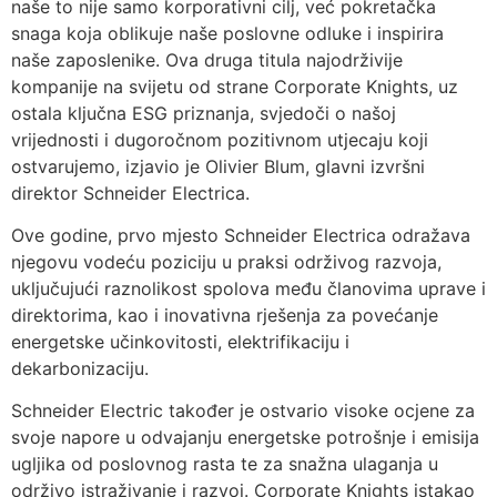
naše to nije samo korporativni cilj, već pokretačka
snaga koja oblikuje naše poslovne odluke i inspirira
naše zaposlenike. Ova druga titula najodrživije
kompanije na svijetu od strane Corporate Knights, uz
ostala ključna ESG priznanja, svjedoči o našoj
vrijednosti i dugoročnom pozitivnom utjecaju koji
ostvarujemo, izjavio je Olivier Blum, glavni izvršni
direktor Schneider Electrica.
Ove godine, prvo mjesto Schneider Electrica odražava
njegovu vodeću poziciju u praksi održivog razvoja,
uključujući raznolikost spolova među članovima uprave i
direktorima, kao i inovativna rješenja za povećanje
energetske učinkovitosti, elektrifikaciju i
dekarbonizaciju.
Schneider Electric također je ostvario visoke ocjene za
svoje napore u odvajanju energetske potrošnje i emisija
ugljika od poslovnog rasta te za snažna ulaganja u
održivo istraživanje i razvoj. Corporate Knights istakao