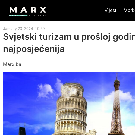
Vijesti
Mark
January 20, 2024
10:59
Svjetski turizam u prošloj godi
najposjećenija
Marx.ba