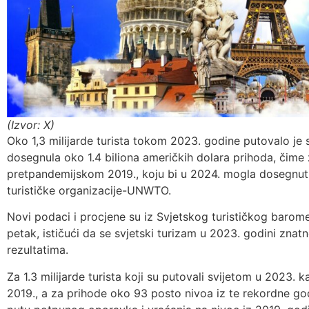
(Izvor: X)
Oko 1,3 milijarde turista tokom 2023. godine putovalo je sv
dosegnula oko 1.4 biliona američkih dolara prihoda, čime 
pretpandemijskom 2019., koju bi u 2024. mogla dosegnuti,
turističke organizacije-UNWTO.
Novi podaci i procjene su iz Svjetskog turističkog barom
petak, ističući da se svjetski turizam u 2023. godini znatn
rezultatima.
Za 1.3 milijarde turista koji su putovali svijetom u 2023. 
2019., a za prihode oko 93 posto nivoa iz te rekordne go