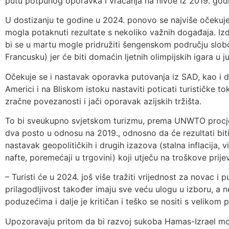
putu potpunog oporavka i vraćanja na nivoe iz 2019. god
U dostizanju te godine u 2024. ponovo se najviše očekuj
mogla potaknuti rezultate s nekoliko važnih događaja. Izd
bi se u martu mogle pridružiti šengenskom području slobod
Francusku) jer će biti domaćin ljetnih olimpijskih igara u ju
Očekuje se i nastavak oporavka putovanja iz SAD, kao i da
Americi i na Bliskom istoku nastaviti poticati turističke t
zračne povezanosti i jači oporavak azijskih tržišta.
To bi sveukupno svjetskom turizmu, prema UNWTO procje
dva posto u odnosu na 2019., odnosno da će rezultati bit
nastavak geopolitičkih i drugih izazova (stalna inflacija, 
nafte, poremećaji u trgovini) koji utječu na troškove prije
– Turisti će u 2024. još više tražiti vrijednost za novac i 
prilagodljivost također imaju sve veću ulogu u izboru, a n
poduzećima i dalje je kritičan i teško se nositi s veliko
Upozoravaju pritom da bi razvoj sukoba Hamas-Izrael mo