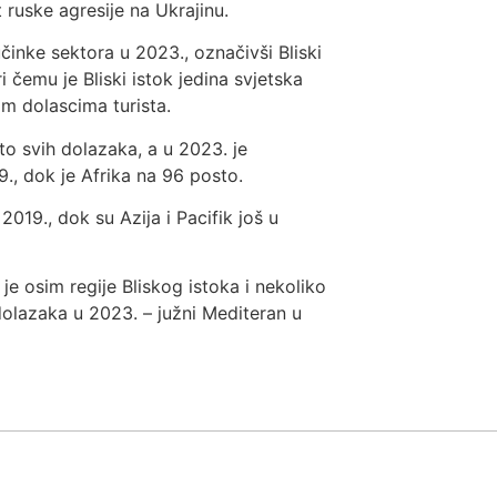
t ruske agresije na Ukrajinu.
nke sektora u 2023., označivši Bliski
ri čemu je Bliski istok jedina svjetska
m dolascima turista.
sto svih dolazaka, a u 2023. je
., dok je Afrika na 96 posto.
019., dok su Azija i Pacifik još u
 osim regije Bliskog istoka i nekoliko
olazaka u 2023. – južni Mediteran u