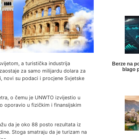
ijetom, a turistička industrija
Berze na p
blago p
zaostaje za samo milijardu dolara za
 novi su podaci i procjene Svjetske
etra, o čemu je UNWTO izvijestio u
o oporavio u fizičkim i finansijskim
kažu da je oko 88 posto rezultata iz
dine. Stoga smatraju da je turizam na