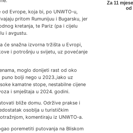
ine.
Za 11 mjese
od 
e od Evrope, koja bi, po UNWTO-u,
vajaju pritom Rumunijuu i Bugarsku, jer
nog kretanja, te Pariz (pa i cijelu
lu i avgustu.
 će snažna izvorna tržišta u Evropi,
okove i potrošnju u svijetu, uz povećanje
nama, moglo donijeti rast od oko
i puno bolji nego u 2023.,iako uz
visoke kamatne stope, nestabilne cijene
voza i smještaja u 2024. godini.
putovati bliže domu. Održive prakse i
edostatak osoblja u turističkim
m potražnjom, komentiraju iz UNWTO-a.
gao poremetiti putovanja na Bliskom