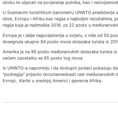
istoku te utjecati na povjerenje putnika, kao i neizvjesnos
U Svjetskom turističkom barometru UNWTO predstavlja uči
istok, Evropu i Afriku kao regije s najboljim rezultatima, p
regija koja je nadmašila 2019. za 22 posto u međunarodni
Evropa je i dalje najposjećenija u svijetu, s više od 50 po
dosegnula ukupno 94 posto nivoa dolazaka turista iz 2019
Amerika je na 90 posto međunarodnih dolazaka turista iz 2
većem zaostatku sa 65 posto tog nivoa.
Iz UNWTO-a napominju i da dostupni podaci pokazuju da je
“podregija” prijavilo dvoznamenkasti rast međunarodnih d
Evropi, Karibi u srednjoj Americi i sjeverna Afrika.