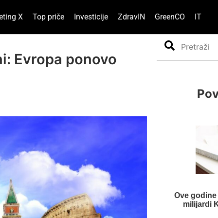
eting X
Top priče
Investicije
ZdravIN
GreenCO
IT
Search
ni: Evropa ponovo
Pov
Ove godine 
milijardi