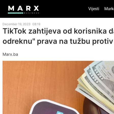
Vijesti
Mark
December 19, 2023
08:19
TikTok zahtijeva od korisnika d
odreknu" prava na tužbu protiv 
Marx.ba