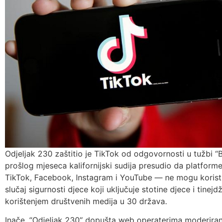
Odjeljak 230 zaštitio je TikTok od odgovornosti u tužbi “B
prošlog mjeseca kalifornijski sudija presudio da platform
TikTok, Facebook, Instagram i YouTube — ne mogu koristi
slučaj sigurnosti djece koji uključuje stotine djece i tinej
korištenjem društvenih medija u 30 država.
Inače, “Odjeljak 230” dopušta web operaterima moderiranj