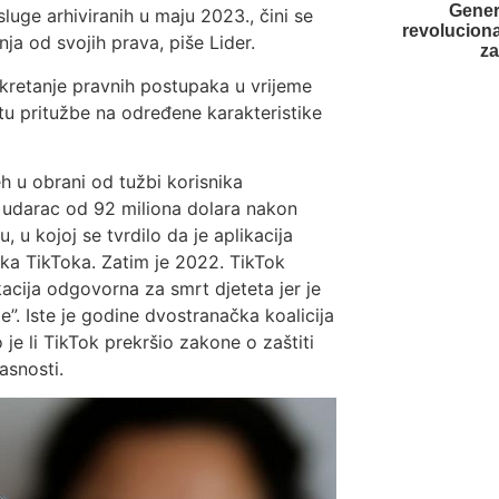
Genera
luge arhiviranih u maju 2023., čini se
revoluciona
ja od svojih prava, piše Lider.
za
kretanje pravnih postupaka u vrijeme
tu pritužbe na određene karakteristike
h u obrani od tužbi korisnika
 udarac od 92 miliona dolara nakon
 u kojoj se tvrdilo da je aplikacija
ika TikToka. Zatim je 2022. TikTok
ikacija odgovorna za smrt djeteta jer je
”. Iste je godine dvostranačka koalicija
 je li TikTok prekršio zakone o zaštiti
asnosti.