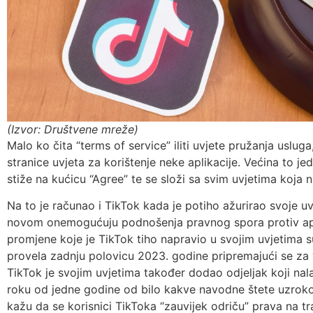
(Izvor: Društvene mreže)
Malo ko čita “terms of service” iliti uvjete pružanja uslug
stranice uvjeta za korištenje neke aplikacije. Većina to j
stiže na kućicu “Agree” te se složi sa svim uvjetima koja n
Na to je računao i TikTok kada je potiho ažurirao svoje uv
novom onemogućuju podnošenja pravnog spora protiv apl
promjene koje je TikTok tiho napravio u svojim uvjetima su
provela zadnju polovicu 2023. godine pripremajući se za 
TikTok je svojim uvjetima također dodao odjeljak koji na
roku od jedne godine od bilo kakve navodne štete uzrokov
kažu da se korisnici TikToka “zauvijek odriču” prava na traž