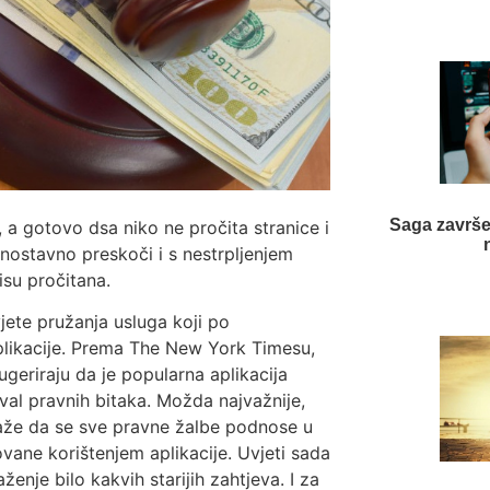
Saga završe
a, a gotovo dsa niko ne pročita stranice i
ednostavno preskoči i s nestrpljenjem
isu pročitana.
jete pružanja usluga koji po
ikacije. Prema The New York Timesu,
geriraju da je popularna aplikacija
val pravnih bitaka. Možda najvažnije,
laže da se sve pravne žalbe podnose u
ane korištenjem aplikacije. Uvjeti sada
enje bilo kakvih starijih zahtjeva. I za