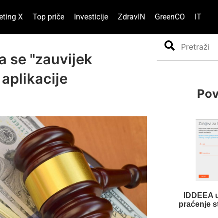
eting X
Top priče
Investicije
ZdravIN
GreenCO
IT
Search
a se "zauvijek
aplikacije
Pov
IDDEEA un
praćenje s