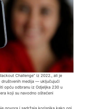
lackout Challenge” iz 2022., ali je
e društvenih medija — uključujući
ti opću odbranu iz Odjeljka 230 u
džera koji su navodno oštećeni
e govora i sadržaja korisnika kako oni