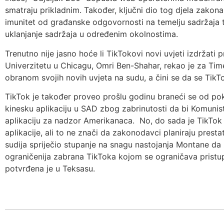
smatraju prikladnim. Također, ključni dio tog djela zakona
imunitet od građanske odgovornosti na temelju sadržaja tr
uklanjanje sadržaja u određenim okolnostima.
Trenutno nije jasno hoće li TikTokovi novi uvjeti izdržati
Univerzitetu u Chicagu, Omri Ben-Shahar, rekao je za Ti
obranom svojih novih uvjeta na sudu, a čini se da se TikT
TikTok je također proveo prošlu godinu braneći se od p
kinesku aplikaciju u SAD zbog zabrinutosti da bi Komunist
aplikaciju za nadzor Amerikanaca. No, do sada je TikTok
aplikacije, ali to ne znači da zakonodavci planiraju prest
sudija spriječio stupanje na snagu nastojanja Montane da za
ograničenija zabrana TikToka kojom se ograničava pristu
potvrđena je u Teksasu.