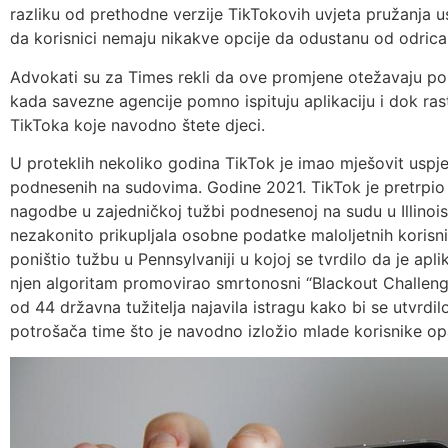
razliku od prethodne verzije TikTokovih uvjeta pružanja us
da korisnici nemaju nikakve opcije da odustanu od odrican
Advokati su za Times rekli da ove promjene otežavaju po
kada savezne agencije pomno ispituju aplikaciju i dok ras
TikToka koje navodno štete djeci.
U proteklih nekoliko godina TikTok je imao mješovit uspje
podnesenih na sudovima. Godine 2021. TikTok je pretrpio
nagodbe u zajedničkoj tužbi podnesenoj na sudu u Illinoisu,
nezakonito prikupljala osobne podatke maloljetnih korisn
poništio tužbu u Pennsylvaniji u kojoj se tvrdilo da je apl
njen algoritam promovirao smrtonosni “Blackout Challenge
od 44 državna tužitelja najavila istragu kako bi se utvrdilo
potrošača time što je navodno izložio mlade korisnike op