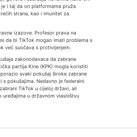
 je i taj da on platformama pruža
ećih strana, kao i imunitet za
 pravne izazove. Profesor prava na
mes da bi TikTok mogao imati problema s
ok već suočava s protivljenjem.
okušaja zakonodavaca da zabrane
ička partija Kine (KPK) mogla koristiti
 porazio svaki pokušaj široke zabrane
ati s pokušajima. Nedavno je federalni
brani TikTok u cijeloj državi, ali
p uređajima u državnom vlasništvu