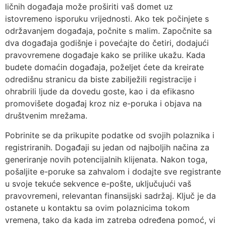
ličnih događaja može proširiti vaš domet uz
istovremeno isporuku vrijednosti. Ako tek počinjete s
održavanjem događaja, počnite s malim. Započnite sa
dva događaja godišnje i povećajte do četiri, dodajući
pravovremene događaje kako se prilike ukažu. Kada
budete domaćin događaja, poželjet ćete da kreirate
odredišnu stranicu da biste zabilježili registracije i
ohrabrili ljude da dovedu goste, kao i da efikasno
promovišete događaj kroz niz e-poruka i objava na
društvenim mrežama.
Pobrinite se da prikupite podatke od svojih polaznika i
registriranih. Događaji su jedan od najboljih načina za
generiranje novih potencijalnih klijenata. Nakon toga,
pošaljite e-poruke sa zahvalom i dodajte sve registrante
u svoje tekuće sekvence e-pošte, uključujući vaš
pravovremeni, relevantan finansijski sadržaj. Ključ je da
ostanete u kontaktu sa ovim polaznicima tokom
vremena, tako da kada im zatreba određena pomoć, vi