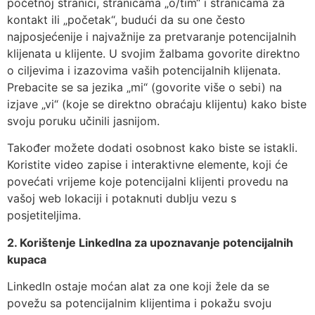
početnoj stranici, stranicama „o/tim“ i stranicama za
kontakt ili „početak“, budući da su one često
najposjećenije i najvažnije za pretvaranje potencijalnih
klijenata u klijente. U svojim žalbama govorite direktno
o ciljevima i izazovima vaših potencijalnih klijenata.
Prebacite se sa jezika „mi“ (govorite više o sebi) na
izjave „vi“ (koje se direktno obraćaju klijentu) kako biste
svoju poruku učinili jasnijom.
Također možete dodati osobnost kako biste se istakli.
Koristite video zapise i interaktivne elemente, koji će
povećati vrijeme koje potencijalni klijenti provedu na
vašoj web lokaciji i potaknuti dublju vezu s
posjetiteljima.
2. Korištenje LinkedIna za upoznavanje potencijalnih
kupaca
LinkedIn ostaje moćan alat za one koji žele da se
povežu sa potencijalnim klijentima i pokažu svoju