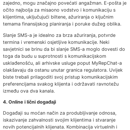
zajedno, mogu značajno povećati angažman. E-pošta je
očito najbolja za misaono vodstvo i komunikaciju s
klijentima, uključujući biltene, ažuriranja o ključnim
temama finansijskog planiranja i poruke dužeg oblika.
Slanje SMS-a je idealno za brza ažuriranja, potvrde
termina i vremenski osjetljive komunikacije. Neki
savjetnici se brinu da bi slanje SMS-a moglo dovesti do
toga da budu u suprotnosti s komunikacijskom
usklađenošću, ali arhivske usluge poput MyRepChat-a
olakšavaju da ostanu unutar granica regulatora. Uvijek
biste trebali prilagoditi svoj pristup komunikacijskim
preferencijama svakog klijenta i održavati ravnotežu
između ova dva kanala.
4. Online i lični događaji
Događaji su moćan način za produbljivanje odnosa,
iskazivanje zahvalnosti svojim klijentima i stvaranje
novih potencijalnih klijenata. Kombinacija virtuelnih i