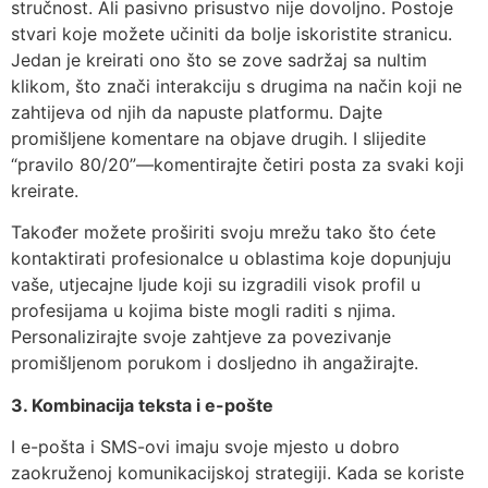
stručnost. Ali pasivno prisustvo nije dovoljno. Postoje
stvari koje možete učiniti da bolje iskoristite stranicu.
Jedan je kreirati ono što se zove sadržaj sa nultim
klikom, što znači interakciju s drugima na način koji ne
zahtijeva od njih da napuste platformu. Dajte
promišljene komentare na objave drugih. I slijedite
“pravilo 80/20”—komentirajte četiri posta za svaki koji
kreirate.
Također možete proširiti svoju mrežu tako što ćete
kontaktirati profesionalce u oblastima koje dopunjuju
vaše, utjecajne ljude koji su izgradili visok profil u
profesijama u kojima biste mogli raditi s njima.
Personalizirajte svoje zahtjeve za povezivanje
promišljenom porukom i dosljedno ih angažirajte.
3. Kombinacija teksta i e-pošte
I e-pošta i SMS-ovi imaju svoje mjesto u dobro
zaokruženoj komunikacijskoj strategiji. Kada se koriste