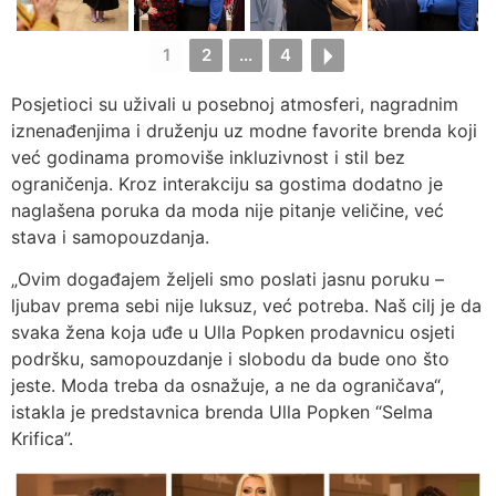
1
2
...
4
Posjetioci su uživali u posebnoj atmosferi, nagradnim
iznenađenjima i druženju uz modne favorite brenda koji
već godinama promoviše inkluzivnost i stil bez
ograničenja. Kroz interakciju sa gostima dodatno je
naglašena poruka da moda nije pitanje veličine, već
stava i samopouzdanja.
„Ovim događajem željeli smo poslati jasnu poruku –
ljubav prema sebi nije luksuz, već potreba. Naš cilj je da
svaka žena koja uđe u Ulla Popken prodavnicu osjeti
podršku, samopouzdanje i slobodu da bude ono što
jeste. Moda treba da osnažuje, a ne da ograničava“,
istakla je predstavnica brenda Ulla Popken “Selma
Krifica”.