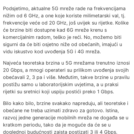
Podsjetimo, aktualne 5G mreže rade na frekvencijama
nižim od 6 GHz, a one koje koriste milimetarski val, tj.
frekvencije veće od 20 GHz, još uvijek su rijetke. Kolike
će brzine biti dostupne kad 6G mreže krenu s
komercijalnim radom, teško je reći. No, možemo biti
sigurni da će biti osjetno niže od obećanih, imajući u
vidu iskustvo kod uvođenja 5G i 4G mreža.
Najveća teoretska brzina u 5G mrežama trenutno iznosi
20 Gbps, a mnogi operateri su prilikom uvođenja svojih
obećavali 2, 3 pa i više. Međutim, takve brzine u pravilu
postižu samo u laboratorijskim uvjetima, a u praksi
rijetki su sretnici koji uspiju postići preko 1 Gbps.
Bilo kako bilo, brzine svakako napreduju, ali teoretske i
obećane ne treba uzimati zdravo za gotovo. Istina,
razvoj jedne generacije mobilnih mreža ne događa se u
kratkom periodu, tako da je moguće da će se u
doglednoj budućnosti zaista postizati 3 ili 4 Gbps.