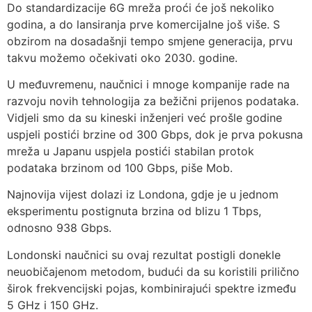
Do standardizacije 6G mreža proći će još nekoliko
godina, a do lansiranja prve komercijalne još više. S
obzirom na dosadašnji tempo smjene generacija, prvu
takvu možemo očekivati oko 2030. godine.
U međuvremenu, naučnici i mnoge kompanije rade na
razvoju novih tehnologija za bežični prijenos podataka.
Vidjeli smo da su kineski inženjeri već prošle godine
uspjeli postići brzine od 300 Gbps, dok je prva pokusna
mreža u Japanu uspjela postići stabilan protok
podataka brzinom od 100 Gbps, piše Mob.
Najnovija vijest dolazi iz Londona, gdje je u jednom
eksperimentu postignuta brzina od blizu 1 Tbps,
odnosno 938 Gbps.
Londonski naučnici su ovaj rezultat postigli donekle
neuobičajenom metodom, budući da su koristili prilično
širok frekvencijski pojas, kombinirajući spektre između
5 GHz i 150 GHz.