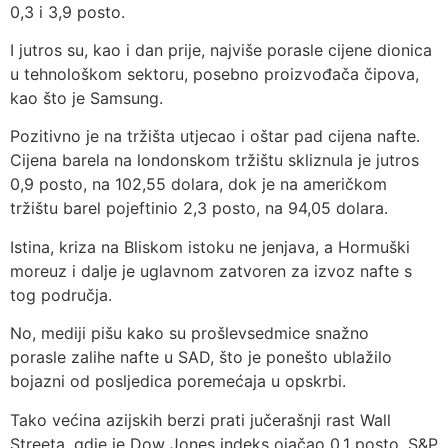
0,3 i 3,9 posto.
I jutros su, kao i dan prije, najviše porasle cijene dionica
u tehnološkom sektoru, posebno proizvođača čipova,
kao što je Samsung.
Pozitivno je na tržišta utjecao i oštar pad cijena nafte.
Cijena barela na londonskom tržištu skliznula je jutros
0,9 posto, na 102,55 dolara, dok je na američkom
tržištu barel pojeftinio 2,3 posto, na 94,05 dolara.
Istina, kriza na Bliskom istoku ne jenjava, a Hormuški
moreuz i dalje je uglavnom zatvoren za izvoz nafte s
tog područja.
No, mediji pišu kako su prošlevsedmice snažno
porasle zalihe nafte u SAD, što je ponešto ublažilo
bojazni od posljedica poremećaja u opskrbi.
Tako većina azijskih berzi prati jučerašnji rast Wall
Streeta, gdje je Dow Jones indeks ojačao 0,1 posto, S&P