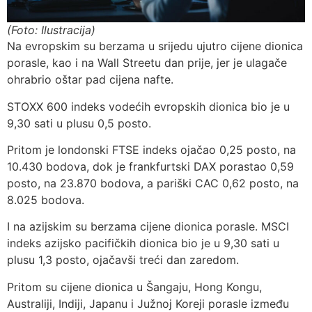
(Foto: Ilustracija)
Na evropskim su berzama u srijedu ujutro cijene dionica
porasle, kao i na Wall Streetu dan prije, jer je ulagače
ohrabrio oštar pad cijena nafte.
STOXX 600 indeks vodećih evropskih dionica bio je u
9,30 sati u plusu 0,5 posto.
Pritom je londonski FTSE indeks ojačao 0,25 posto, na
10.430 bodova, dok je frankfurtski DAX porastao 0,59
posto, na 23.870 bodova, a pariški CAC 0,62 posto, na
8.025 bodova.
I na azijskim su berzama cijene dionica porasle. MSCI
indeks azijsko pacifičkih dionica bio je u 9,30 sati u
plusu 1,3 posto, ojačavši treći dan zaredom.
Pritom su cijene dionica u Šangaju, Hong Kongu,
Australiji, Indiji, Japanu i Južnoj Koreji porasle između