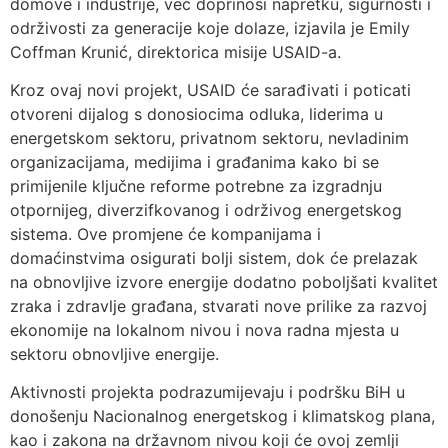
domove i industrije, već doprinosi napretku, sigurnosti i
održivosti za generacije koje dolaze, izjavila je Emily
Coffman Krunić, direktorica misije USAID-a.
Kroz ovaj novi projekt, USAID će sarađivati i poticati
otvoreni dijalog s donosiocima odluka, liderima u
energetskom sektoru, privatnom sektoru, nevladinim
organizacijama, medijima i građanima kako bi se
primijenile ključne reforme potrebne za izgradnju
otpornijeg, diverzifkovanog i održivog energetskog
sistema. Ove promjene će kompanijama i
domaćinstvima osigurati bolji sistem, dok će prelazak
na obnovljive izvore energije dodatno poboljšati kvalitet
zraka i zdravlje građana, stvarati nove prilike za razvoj
ekonomije na lokalnom nivou i nova radna mjesta u
sektoru obnovljive energije.
Aktivnosti projekta podrazumijevaju i podršku BiH u
donošenju Nacionalnog energetskog i klimatskog plana,
kao i zakona na državnom nivou koji će ovoj zemlji