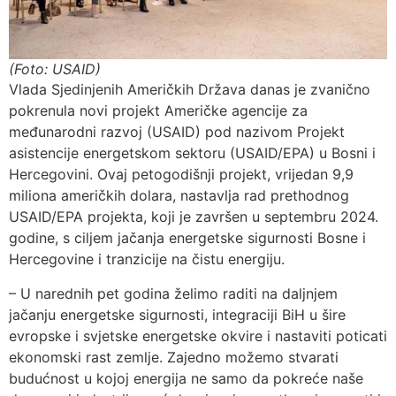
(Foto: USAID)
Vlada Sjedinjenih Američkih Država danas je zvanično
pokrenula novi projekt Američke agencije za
međunarodni razvoj (USAID) pod nazivom Projekt
asistencije energetskom sektoru (USAID/EPA) u Bosni i
Hercegovini. Ovaj petogodišnji projekt, vrijedan 9,9
miliona američkih dolara, nastavlja rad prethodnog
USAID/EPA projekta, koji je završen u septembru 2024.
godine, s ciljem jačanja energetske sigurnosti Bosne i
Hercegovine i tranzicije na čistu energiju.
– U narednih pet godina želimo raditi na daljnjem
jačanju energetske sigurnosti, integraciji BiH u šire
evropske i svjetske energetske okvire i nastaviti poticati
ekonomski rast zemlje. Zajedno možemo stvarati
budućnost u kojoj energija ne samo da pokreće naše