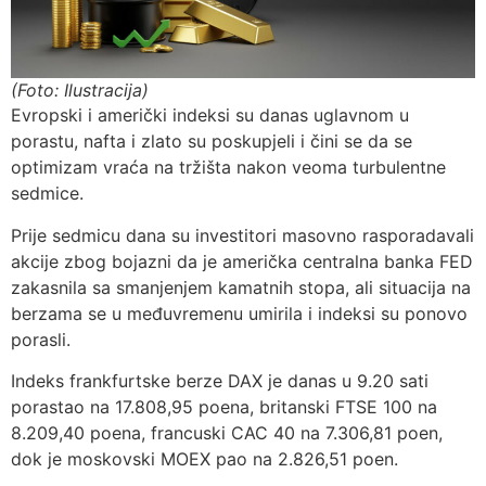
(Foto: Ilustracija)
Evropski i američki indeksi su danas uglavnom u
porastu, nafta i zlato su poskupjeli i čini se da se
optimizam vraća na tržišta nakon veoma turbulentne
sedmice.
Prije sedmicu dana su investitori masovno rasporadavali
akcije zbog bojazni da je američka centralna banka FED
zakasnila sa smanjenjem kamatnih stopa, ali situacija na
berzama se u međuvremenu umirila i indeksi su ponovo
porasli.
Indeks frankfurtske berze DAX je danas u 9.20 sati
porastao na 17.808,95 poena, britanski FTSE 100 na
8.209,40 poena, francuski CAC 40 na 7.306,81 poen,
dok je moskovski MOEX pao na 2.826,51 poen.