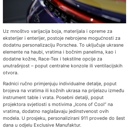
Uz mnoštvo varijacija boja, materijala i opreme za
eksterijer i enterijer, postoje nebrojene mogućnosti za
dodatnu personalizaciju Porschea. To uključuje ukrasne
elemente na haubi, vratima i bočnim panelima, kao i
dodatne kožne, Race-Tex i tekstilne opcije za
unutrašnjost – poput centralne konzole ili ventilacijskih
otvora.
Radnici ručno primjenjuju individualne detalje, poput
brojeva na vratima ili kožnih ukrasa na prijelazu između
instrument table i vrata. Posebni detalji, poput
projektora svjetlosti s motivima „Icons of Cool“ na
vratima, dodatno naglašavaju jedinstvenost ovih
modela. U prosjeku, personalizirani 911 provede do šest
dana u odjelu Exclusive Manufaktur.