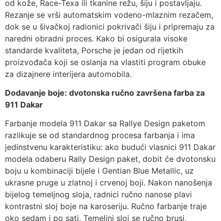
od kože, Race-Texa ili tkanine režu, šiju i postavljaju.
Rezanje se vrši automatskim vodeno-mlaznim rezačem,
dok se u šivačkoj radionici pokrivači šiju i pripremaju za
naredni obradni proces. Kako bi osigurala visoke
standarde kvaliteta, Porsche je jedan od rijetkih
proizvođača koji se oslanja na vlastiti program obuke
za dizajnere interijera automobila.
Dodavanje boje: dvotonska ručno završena farba za
911 Dakar
Farbanje modela 911 Dakar sa Rallye Design paketom
razlikuje se od standardnog procesa farbanja i ima
jedinstvenu karakteristiku: ako budući vlasnici 911 Dakar
modela odaberu Rally Design paket, dobit će dvotonsku
boju u kombinaciji bijele i Gentian Blue Metallic, uz
ukrasne pruge u zlatnoj i crvenoj boji. Nakon nanošenja
bijelog temeljnog sloja, radnici ručno nanose plavi
kontrastni sloj boje na karoseriju. Ručno farbanje traje
oko sedam i po sati. Temeljni sloj se ručno brusi,