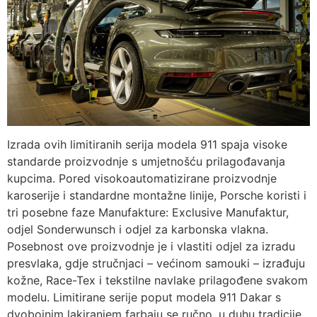
Izrada ovih limitiranih serija modela 911 spaja visoke
standarde proizvodnje s umjetnošću prilagođavanja
kupcima. Pored visokoautomatizirane proizvodnje
karoserije i standardne montažne linije, Porsche koristi i
tri posebne faze Manufakture: Exclusive Manufaktur,
odjel Sonderwunsch i odjel za karbonska vlakna.
Posebnost ove proizvodnje je i vlastiti odjel za izradu
presvlaka, gdje stručnjaci – većinom samouki – izrađuju
kožne, Race-Tex i tekstilne navlake prilagođene svakom
modelu. Limitirane serije poput modela 911 Dakar s
dvobojnim lakiranjem farbaju se ručno, u duhu tradicije