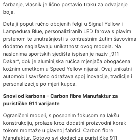
farbanje, vlasnik je lično postavio traku za odvajanje
boja.
Detalji poput ručno obojenih felgi u Signal Yellow i
Lampedusa Blue, personaliziranih LED farova s plavim
prstenom te unutrašnjosti s kontrastnim žutim šavovima
dodatno naglašavaju unikatnost ovog modela. Na
naslonima sportskih sjedišta ispisan je naziv „911
Dakar“, dok je aluminijska ručica mjenjača obogaćena
kožnim umetkom u Speed Yellow nijansi. Ovaj unikatni
automobil savršeno odražava spoj inovacije, tradicije i
personalizacije po mjeri kupca.
Snovi od karbona – Carbon fibre Manufaktur za
purističke 911 varijante
Ograničeni modeli, s posebnim fokusom na lakšu
konstrukciju, prolaze kroz dodatni proizvodni korak
tokom montaže u glavnoj fabrici: Carbon fibre
Manufaktur. Gotovo svi dodaci za purističke 911