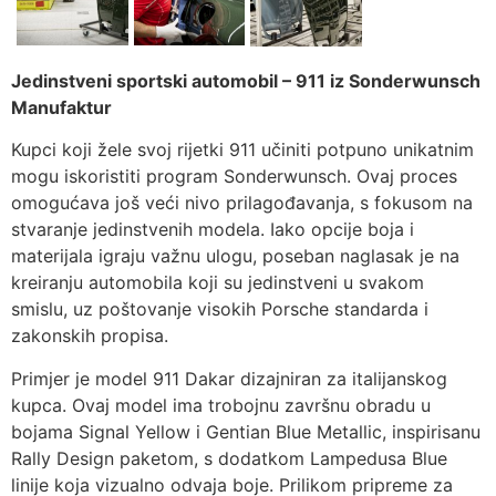
Jedinstveni sportski automobil – 911 iz Sonderwunsch
Manufaktur
Kupci koji žele svoj rijetki 911 učiniti potpuno unikatnim
mogu iskoristiti program Sonderwunsch. Ovaj proces
omogućava još veći nivo prilagođavanja, s fokusom na
stvaranje jedinstvenih modela. Iako opcije boja i
materijala igraju važnu ulogu, poseban naglasak je na
kreiranju automobila koji su jedinstveni u svakom
smislu, uz poštovanje visokih Porsche standarda i
zakonskih propisa.
Primjer je model 911 Dakar dizajniran za italijanskog
kupca. Ovaj model ima trobojnu završnu obradu u
bojama Signal Yellow i Gentian Blue Metallic, inspirisanu
Rally Design paketom, s dodatkom Lampedusa Blue
linije koja vizualno odvaja boje. Prilikom pripreme za