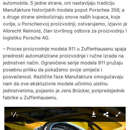
automobila. S jedne strane, oni nastavljaju tradiciju
Manufakture historijskih modela poput Porschea 356, a
s druge strane simboliziraju snove naših kupaca, koje
ovdje, u Porscheovoj proizvodnji, ostvarujemo, izjavio je
Albrecht Reimold, član Izvršnog odbora za proizvodnju i
logistiku Porsche AG.
– Proces proizvodnje modela 911 u Zuffenhausenu spaja
prednosti automatizirane proizvodnje i ručne izrade na
jedinstven način. Ograničene serije modela 911 pružaju
posebnu priliku da pokažemo svoje umijeće i
posvećenost. Različite faze Manufakture omogućavaju
nam da ove ekskluzivne modele učinimo uistinu
jedinstvenima, pojasnio je Jens Brücker, potpredsjednik
fabrike u Zuffenhausenu.
1
7