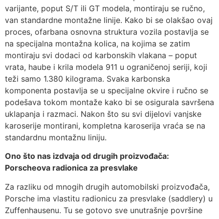
varijante, poput S/T ili GT modela, montiraju se ručno,
van standardne montažne linije. Kako bi se olakšao ovaj
proces, ofarbana osnovna struktura vozila postavlja se
na specijalna montažna kolica, na kojima se zatim
montiraju svi dodaci od karbonskih vlakana – poput
vrata, haube i krila modela 911 u ograničenoj seriji, koji
teži samo 1.380 kilograma. Svaka karbonska
komponenta postavlja se u specijalne okvire i ručno se
podešava tokom montaže kako bi se osigurala savršena
uklapanja i razmaci. Nakon što su svi dijelovi vanjske
karoserije montirani, kompletna karoserija vraća se na
standardnu montažnu liniju.
Ono što nas izdvaja od drugih proizvođača:
Porscheova radionica za presvlake
Za razliku od mnogih drugih automobilski proizvođača,
Porsche ima vlastitu radionicu za presvlake (saddlery) u
Zuffenhausenu. Tu se gotovo sve unutrašnje površine