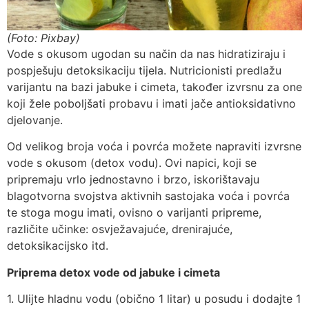
(Foto: Pixbay)
Vode s okusom ugodan su način da nas hidratiziraju i
pospješuju detoksikaciju tijela. Nutricionisti predlažu
varijantu na bazi jabuke i cimeta, također izvrsnu za one
koji žele poboljšati probavu i imati jače antioksidativno
djelovanje.
Od velikog broja voća i povrća možete napraviti izvrsne
vode s okusom (detox vodu). Ovi napici, koji se
pripremaju vrlo jednostavno i brzo, iskorištavaju
blagotvorna svojstva aktivnih sastojaka voća i povrća
te stoga mogu imati, ovisno o varijanti pripreme,
različite učinke: osvježavajuće, drenirajuće,
detoksikacijsko itd.
Priprema detox vode od jabuke i cimeta
1. Ulijte hladnu vodu (obično 1 litar) u posudu i dodajte 1