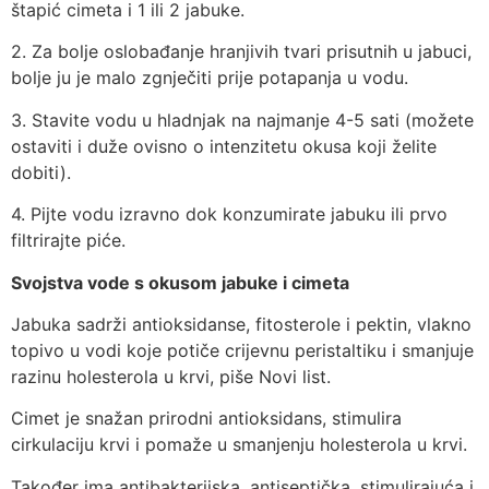
štapić cimeta i 1 ili 2 jabuke.
2. Za bolje oslobađanje hranjivih tvari prisutnih u jabuci,
bolje ju je malo zgnječiti prije potapanja u vodu.
3. Stavite vodu u hladnjak na najmanje 4-5 sati (možete
ostaviti i duže ovisno o intenzitetu okusa koji želite
dobiti).
4. Pijte vodu izravno dok konzumirate jabuku ili prvo
filtrirajte piće.
Svojstva vode s okusom jabuke i cimeta
Jabuka sadrži antioksidanse, fitosterole i pektin, vlakno
topivo u vodi koje potiče crijevnu peristaltiku i smanjuje
razinu holesterola u krvi, piše Novi list.
Cimet je snažan prirodni antioksidans, stimulira
cirkulaciju krvi i pomaže u smanjenju holesterola u krvi.
Također ima antibakterijska, antiseptička, stimulirajuća i