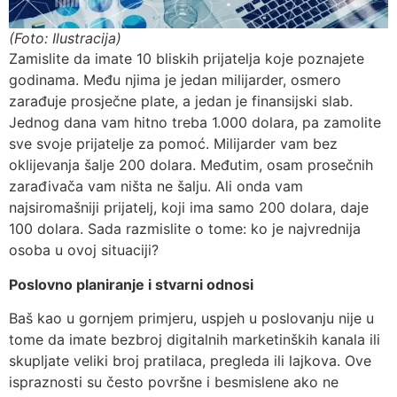
(Foto: Ilustracija)
Zamislite da imate 10 bliskih prijatelja koje poznajete
godinama. Među njima je jedan milijarder, osmero
zarađuje prosječne plate, a jedan je finansijski slab.
Jednog dana vam hitno treba 1.000 dolara, pa zamolite
sve svoje prijatelje za pomoć. Milijarder vam bez
oklijevanja šalje 200 dolara. Međutim, osam prosečnih
zarađivača vam ništa ne šalju. Ali onda vam
najsiromašniji prijatelj, koji ima samo 200 dolara, daje
100 dolara. Sada razmislite o tome: ko je najvrednija
osoba u ovoj situaciji?
Poslovno planiranje i stvarni odnosi
Baš kao u gornjem primjeru, uspjeh u poslovanju nije u
tome da imate bezbroj digitalnih marketinških kanala ili
skupljate veliki broj pratilaca, pregleda ili lajkova. Ove
ispraznosti su često površne i besmislene ako ne