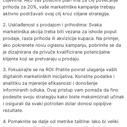
ciljevima. Ako vaš poslovni plan ima za cilj povećanje
prihoda za 20%, vaše marketinške kampanje trebaju
aktivno podržavati ovaj cilj kroz ciljane strategije.
2. Usklađenost s prodajom i prihodima: Svaka
marketinška akcija treba biti vezana za ishode poput
prodaje, rasta prihoda ili akvizicije kupaca. Na primjer,
ako pokrenete novu oglasnu kampanju, pobrinite se da
je dizajnirana da privuče kvalificirane potencijalne
klijente koji se pretvaraju u prodaju.
3. Fokusirajte se na ROI: Pratite povrat ulaganja vaših
digitalnih marketinških inicijativa. Koristite podatke i
analitiku za mjerenje efikasnosti i donošenje
informiranih odluka. Ovaj pristup vam pomaže da fino
podesite svoju strategiju kako biste maksimizirali učinak
i osigurali da svaki potrošen dolar donosi opipljive
rezultate.
4. Pomaknite se dalje od metrike taštine: Iako bi veliki