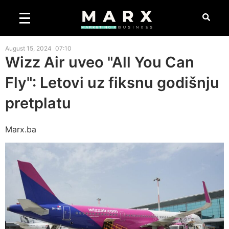
August 15, 2024
07:10
Wizz Air uveo "All You Can
Fly": Letovi uz fiksnu godišnju
pretplatu
Marx.ba