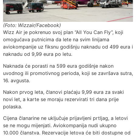
(Foto: Wizzair/Facebook)
Wizz Air je pokrenuo svoj plan “All You Can Fly”, koji
omogućava putnicima da lete na svim linijama
aviokompanije uz fiksnu godišnju naknadu od 499 eura i
naknadu od 9,99 eura po letu.
Naknada će porasti na 599 eura godišnje nakon
uvodnog ili promotivnog perioda, koji se završava sutra,
16. avgusta.
Nakon prvog leta, članovi plaćaju 9,99 eura za svaki
novi let, a karte se moraju rezervirati tri dana prije
polaska.
Cijena članarine ne uključuje prijavljeni prtljag, a letovi
se ne mogu mijenjati. Aviokompanija nudi ukupno
10.000 članstva. Rezervacije letova će biti dostupne od