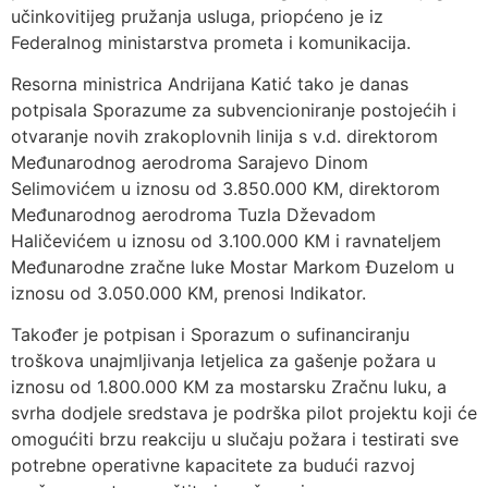
učinkovitijeg pružanja usluga, priopćeno je iz
Federalnog ministarstva prometa i komunikacija.
Resorna ministrica Andrijana Katić tako je danas
potpisala Sporazume za subvencioniranje postojećih i
otvaranje novih zrakoplovnih linija s v.d. direktorom
Međunarodnog aerodroma Sarajevo Dinom
Selimovićem u iznosu od 3.850.000 KM, direktorom
Međunarodnog aerodroma Tuzla Dževadom
Haličevićem u iznosu od 3.100.000 KM i ravnateljem
Međunarodne zračne luke Mostar Markom Đuzelom u
iznosu od 3.050.000 KM, prenosi Indikator.
Također je potpisan i Sporazum o sufinanciranju
troškova unajmljivanja letjelica za gašenje požara u
iznosu od 1.800.000 KM za mostarsku Zračnu luku, a
svrha dodjele sredstava je podrška pilot projektu koji će
omogućiti brzu reakciju u slučaju požara i testirati sve
potrebne operativne kapacitete za budući razvoj