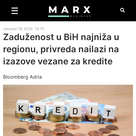
January 18, 2024
10:15
Zaduženost u BiH najniža u
regionu, privreda nailazi na
izazove vezane za kredite
Bloomberg Adria