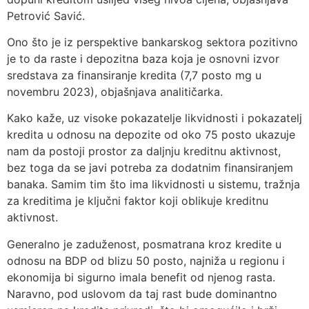
Petrović Savić.
Ono što je iz perspektive bankarskog sektora pozitivno
je to da raste i depozitna baza koja je osnovni izvor
sredstava za finansiranje kredita (7,7 posto mg u
novembru 2023), objašnjava analitičarka.
Kako kaže, uz visoke pokazatelje likvidnosti i pokazatelj
kredita u odnosu na depozite od oko 75 posto ukazuje
nam da postoji prostor za daljnju kreditnu aktivnost,
bez toga da se javi potreba za dodatnim finansiranjem
banaka. Samim tim što ima likvidnosti u sistemu, tražnja
za kreditima je ključni faktor koji oblikuje kreditnu
aktivnost.
Generalno je zaduženost, posmatrana kroz kredite u
odnosu na BDP od blizu 50 posto, najniža u regionu i
ekonomija bi sigurno imala benefit od njenog rasta.
Naravno, pod uslovom da taj rast bude dominantno