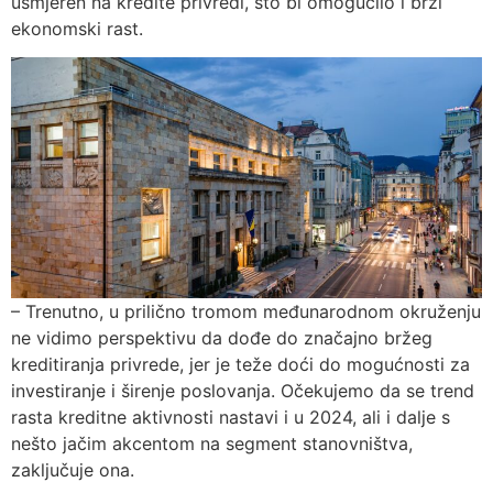
usmjeren na kredite privredi, što bi omogućilo i brži
ekonomski rast.
– Trenutno, u prilično tromom međunarodnom okruženju
ne vidimo perspektivu da dođe do značajno bržeg
kreditiranja privrede, jer je teže doći do mogućnosti za
investiranje i širenje poslovanja. Očekujemo da se trend
rasta kreditne aktivnosti nastavi i u 2024, ali i dalje s
nešto jačim akcentom na segment stanovništva,
zaključuje ona.