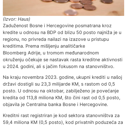
(Izvor: Haus)
Zaduženost Bosne i Hercegovine posmatrana kroz
kredite u odnosu na BDP od blizu 50 posto najniža je u
regionu, no privreda nailazi na izazove u pristupu
kreditima. Prema mišljenju analitičarke
Bloomberg Adrije, u tromom međunarodnom
okruženju očekuje se nastavak rasta kreditne aktivnosti
u 2024. godini, ali s jačim fokusom na stanovništvo.
Na kraju novembra 2023. godine, ukupni krediti u našoj
državi dostigli su 23,3 milijarde KM, s rastom od 0,5
posto. U odnosu na oktobar, zabilježeno je povećanje
kredita od 113,8 miliona KM, što čini rast od 0,5 posto,
objavila je Centralna banka Bosne i Hercegovine.
Kreditni rast registriran je kod sektora stanovništva za
59,4 miliona KM (0,5 posto), kod privatnih poduzeća za