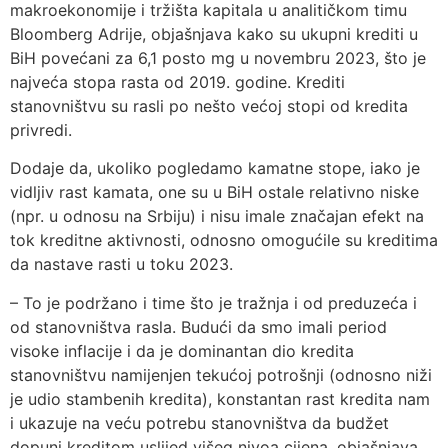
makroekonomije i tržišta kapitala u analitičkom timu
Bloomberg Adrije, objašnjava kako su ukupni krediti u
BiH povećani za 6,1 posto mg u novembru 2023, što je
najveća stopa rasta od 2019. godine. Krediti
stanovništvu su rasli po nešto većoj stopi od kredita
privredi.
Dodaje da, ukoliko pogledamo kamatne stope, iako je
vidljiv rast kamata, one su u BiH ostale relativno niske
(npr. u odnosu na Srbiju) i nisu imale značajan efekt na
tok kreditne aktivnosti, odnosno omogućile su kreditima
da nastave rasti u toku 2023.
– To je podržano i time što je tražnja i od preduzeća i
od stanovništva rasla. Budući da smo imali period
visoke inflacije i da je dominantan dio kredita
stanovništvu namijenjen tekućoj potrošnji (odnosno niži
je udio stambenih kredita), konstantan rast kredita nam
i ukazuje na veću potrebu stanovništva da budžet
dopuni kreditom uslijed višeg nivoa cijena, objašnjava