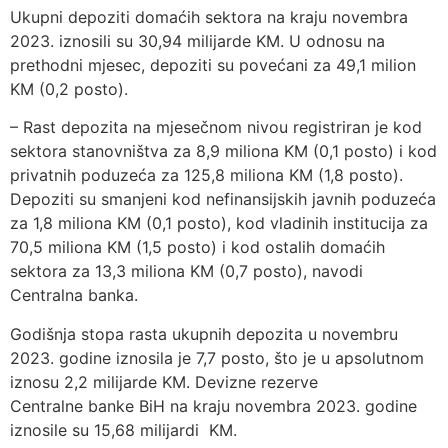
Ukupni depoziti domaćih sektora na kraju novembra
2023. iznosili su 30,94 milijarde KM. U odnosu na
prethodni mjesec, depoziti su povećani za 49,1 milion
KM (0,2 posto).
– Rast depozita na mjesečnom nivou registriran je kod
sektora stanovništva za 8,9 miliona KM (0,1 posto) i kod
privatnih poduzeća za 125,8 miliona KM (1,8 posto).
Depoziti su smanjeni kod nefinansijskih javnih poduzeća
za 1,8 miliona KM (0,1 posto), kod vladinih institucija za
70,5 miliona KM (1,5 posto) i kod ostalih domaćih
sektora za 13,3 miliona KM (0,7 posto), navodi
Centralna banka.
Godišnja stopa rasta ukupnih depozita u novembru
2023. godine iznosila je 7,7 posto, što je u apsolutnom
iznosu 2,2 milijarde KM. Devizne rezerve
Centralne banke BiH na kraju novembra 2023. godine
iznosile su 15,68 milijardi KM.