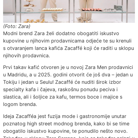
(Foto: Zara)
Modni brend Zara želi dodatno obogatiti iskustvo
kupovine u njihovim prodavnicama odjeće te su krenuli
s otvaranjem lanca kafića Zacaffé koji će raditi u sklopu
njihovih prodavnica.
Prvi takav kafić otvoren je u novoj Zara Men prodavnici
u Madridu, a u 2025. godini otvorit će još dva – jedan u
Tokiju i jedan u Seulu! Zacaffé će nuditi širok izbor
specialty kafa i čajeva, raskošnu ponudu peciva i
slastica, ali i šoljice za kafu, termos boce i majice s
logom brenda.
Ideja Zacafféa jest fuzija mode i gastronomije unutar
poznatog high street modnog brenda, kako bi se time
obogatilo iskustvo kupovine, te ponudilo nešto novo.