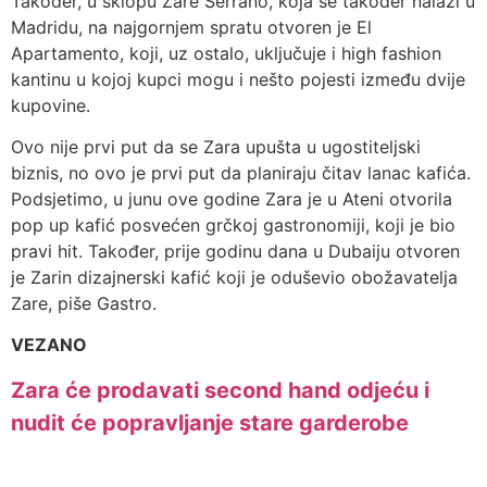
Također, u sklopu Zare Serrano, koja se također nalazi u
Madridu, na najgornjem spratu otvoren je El
Apartamento, koji, uz ostalo, uključuje i high fashion
kantinu u kojoj kupci mogu i nešto pojesti između dvije
kupovine.
Ovo nije prvi put da se Zara upušta u ugostiteljski
biznis, no ovo je prvi put da planiraju čitav lanac kafića.
Podsjetimo, u junu ove godine Zara je u Ateni otvorila
pop up kafić posvećen grčkoj gastronomiji, koji je bio
pravi hit. Također, prije godinu dana u Dubaiju otvoren
je Zarin dizajnerski kafić koji je oduševio obožavatelja
Zare, piše Gastro.
VEZANO
Zara će prodavati second hand odjeću i
nudit će popravljanje stare garderobe