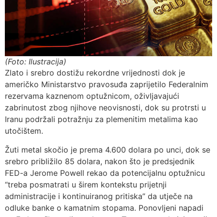
(Foto: Ilustracija)
Zlato i srebro dostižu rekordne vrijednosti dok je
američko Ministarstvo pravosuđa zaprijetilo Federalnim
rezervama kaznenom optužnicom, oživljavajući
zabrinutost zbog njihove neovisnosti, dok su protrsti u
Iranu podržali potražnju za plemenitim metalima kao
utočištem.
Žuti metal skočio je prema 4.600 dolara po unci, dok se
srebro približilo 85 dolara, nakon što je predsjednik
FED-a Jerome Powell rekao da potencijalnu optužnicu
“treba posmatrati u širem kontekstu prijetnji
administracije i kontinuiranog pritiska” da utječe na
odluke banke o kamatnim stopama. Ponovljeni napadi