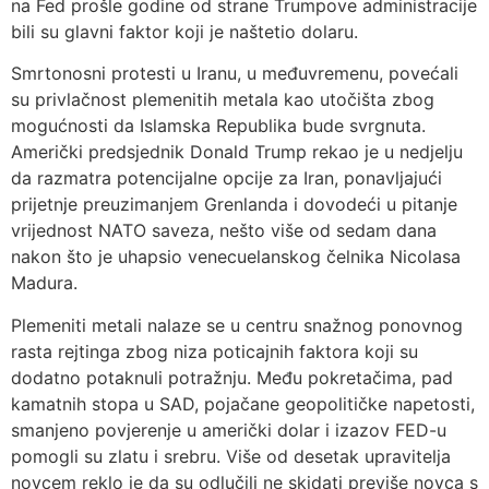
na Fed prošle godine od strane Trumpove administracije
bili su glavni faktor koji je naštetio dolaru.
Smrtonosni protesti u Iranu, u međuvremenu, povećali
su privlačnost plemenitih metala kao utočišta zbog
mogućnosti da Islamska Republika bude svrgnuta.
Američki predsjednik Donald Trump rekao je u nedjelju
da razmatra potencijalne opcije za Iran, ponavljajući
prijetnje preuzimanjem Grenlanda i dovodeći u pitanje
vrijednost NATO saveza, nešto više od sedam dana
nakon što je uhapsio venecuelanskog čelnika Nicolasa
Madura.
Plemeniti metali nalaze se u centru snažnog ponovnog
rasta rejtinga zbog niza poticajnih faktora koji su
dodatno potaknuli potražnju. Među pokretačima, pad
kamatnih stopa u SAD, pojačane geopolitičke napetosti,
smanjeno povjerenje u američki dolar i izazov FED-u
pomogli su zlatu i srebru. Više od desetak upravitelja
novcem reklo je da su odlučili ne skidati previše novca s