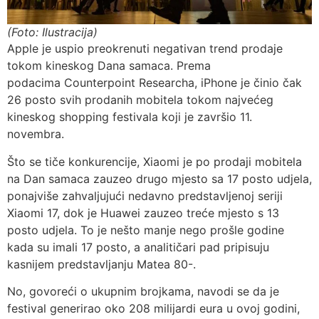
(Foto: Ilustracija)
Apple je uspio preokrenuti negativan trend prodaje
tokom kineskog Dana samaca. Prema
podacima Counterpoint
Researcha, iPhone je činio čak
26 posto svih prodanih mobitela tokom najvećeg
kineskog shopping festivala koji je završio 11.
novembra.
Što se tiče konkurencije, Xiaomi je po prodaji mobitela
na Dan samaca zauzeo drugo mjesto sa 17 posto udjela,
ponajviše zahvaljujući nedavno predstavljenoj seriji
Xiaomi 17, dok je Huawei zauzeo treće mjesto s 13
posto udjela. To je nešto manje nego prošle godine
kada su imali 17 posto, a analitičari pad pripisuju
kasnijem predstavljanju Matea 80-.
No, govoreći o ukupnim brojkama, navodi se da je
festival generirao oko 208 milijardi eura u ovoj godini,