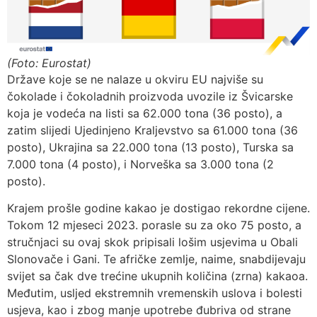
(Foto: Eurostat)
Države koje se ne nalaze u okviru EU najviše su
čokolade i čokoladnih proizvoda uvozile iz Švicarske
koja je vodeća na listi sa 62.000 tona (36 posto), a
zatim slijedi Ujedinjeno Kraljevstvo sa 61.000 tona (36
posto), Ukrajina sa 22.000 tona (13 posto), Turska sa
7.000 tona (4 posto), i Norveška sa 3.000 tona (2
posto).
Krajem prošle godine kakao je dostigao rekordne cijene.
Tokom 12 mjeseci 2023. porasle su za oko 75 posto, a
stručnjaci su ovaj skok pripisali lošim usjevima u Obali
Slonovače i Gani. Te afričke zemlje, naime, snabdijevaju
svijet sa čak dve trećine ukupnih količina (zrna) kakaoa.
Međutim, usljed ekstremnih vremenskih uslova i bolesti
usjeva, kao i zbog manje upotrebe đubriva od strane