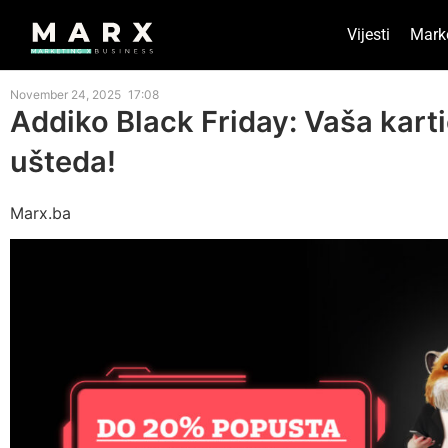
Vijesti
Mark
November 24, 2025
17:08
Addiko Black Friday: Vaša karti
ušteda!
Marx.ba