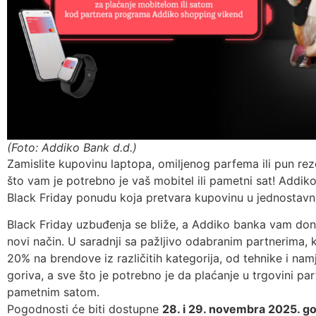
(Foto: Addiko Bank d.d.)
Zamislite kupovinu laptopa, omiljenog parfema ili pun rez
što vam je potrebno je vaš mobitel ili pametni sat! Addik
Black Friday ponudu koja pretvara kupovinu u jednostavn
Black Friday uzbuđenja se bliže, a Addiko banka vam dono
novi način. U saradnji sa pažljivo odabranim partnerima, k
20% na brendove iz različitih kategorija, od tehnike i nam
goriva, a sve što je potrebno je da plaćanje u trgovini pa
pametnim satom.
Pogodnosti će biti dostupne
28. i 29. novembra 2025. go