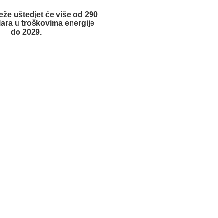
že uštedjet će više od 290
olara u troškovima energije
do 2029.