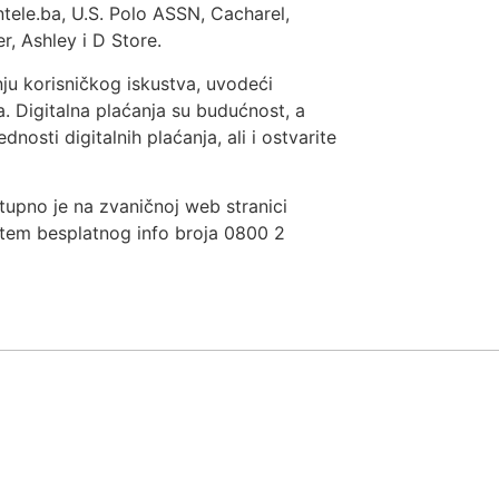
tele.ba, U.S. Polo ASSN, Cacharel,
r, Ashley i D Store.
ju korisničkog iskustva, uvodeći
. Digitalna plaćanja su budućnost, a
dnosti digitalnih plaćanja, ali i ostvarite
upno je na zvaničnoj web stranici
utem besplatnog info broja 0800 2