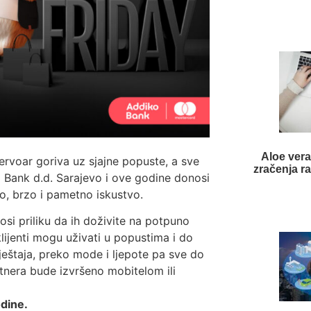
Aloe vera
ervoar goriva uz sjajne popuste, a sve
zračenja r
o Bank d.d. Sarajevo i ove godine donosi
o, brzo i pametno iskustvo.
si priliku da ih doživite na potpuno
lijenti mogu uživati u popustima i do
ještaja, preko mode i ljepote pa sve do
rtnera bude izvršeno mobitelom ili
dine.