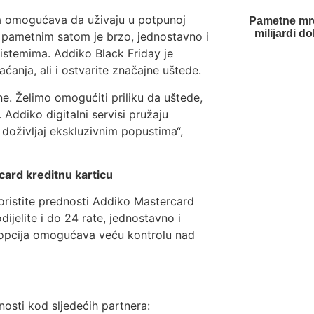
ma omogućava da uživaju u potpunoj
Pametne mre
milijardi d
i pametnim satom je brzo, jednostavno i
istemima. Addiko Black Friday je
aćanja, ali i ostvarite značajne uštede.
ne. Želimo omogućiti priliku da uštede,
 Addiko digitalni servisi pružaju
 doživljaj ekskluzivnim popustima“,
card kreditnu karticu
oristite prednosti Addiko Mastercard
ijelite i do 24 rate, jednostavno i
 opcija omogućava veću kontrolu nad
osti kod sljedećih partnera: