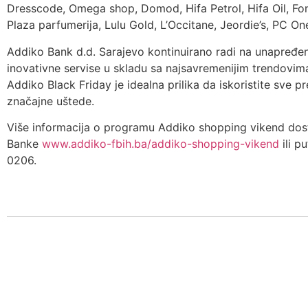
Dresscode, Omega shop, Domod, Hifa Petrol, Hifa Oil, Fon
Plaza parfumerija, Lulu Gold, L’Occitane, Jeordie’s, PC One
Addiko Bank d.d. Sarajevo kontinuirano radi na unapređen
inovativne servise u skladu sa najsavremenijim trendovima
Addiko Black Friday je idealna prilika da iskoristite sve pre
značajne uštede.
Više informacija o programu Addiko shopping vikend dost
Banke
www.addiko-fbih.ba/addiko-shopping-vikend
ili p
0206.