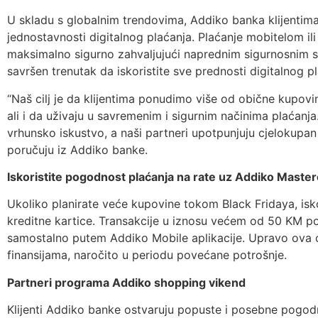
U skladu s globalnim trendovima, Addiko banka klijenti
jednostavnosti digitalnog plaćanja. Plaćanje mobitelom il
maksimalno sigurno zahvaljujući naprednim sigurnosnim s
savršen trenutak da iskoristite sve prednosti digitalnog pl
“Naš cilj je da klijentima ponudimo više od obične kupovi
ali i da uživaju u savremenim i sigurnim načinima plaćanja.
vrhunsko iskustvo, a naši partneri upotpunjuju cjelokupan
poručuju iz Addiko banke.
Iskoristite pogodnost plaćanja na rate uz Addiko Master
Ukoliko planirate veće kupovine tokom Black Fridaya, isk
kreditne kartice. Transakcije u iznosu većem od 50 KM pod
samostalno putem Addiko Mobile aplikacije. Upravo ova
finansijama, naročito u periodu povećane potrošnje.
Partneri programa Addiko shopping vikend
Klijenti Addiko banke ostvaruju popuste i posebne pogodn