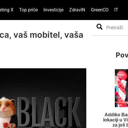
eting X
Top priče
Investicije
ZdravIN
GreenCO
IT
Search
ca, vaš mobitel, vaša
Pov
Addiko Ban
lokaciji u 
za još 