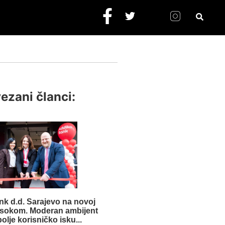
ezani članci:
k d.d. Sarajevo na novoj
Visokom. Moderan ambijent
bolje korisničko isku...