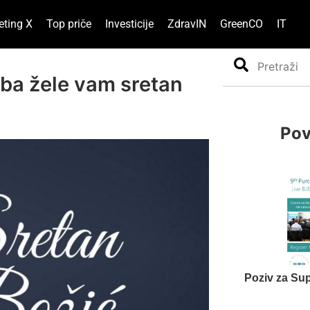
eting X
Top priče
Investicije
ZdravIN
GreenCO
IT
Search
.ba žele vam sretan
Pov
Poziv za Sup