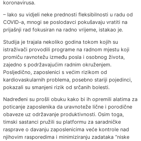
koronavirusa.
– Iako su vidjeli neke prednosti fleksibilnosti u radu od
COVID-a, mnogi se poslodavci pokušavaju vratiti na
prijašnji rad fokusiran na radno vrijeme, istakao je.
Studija je trajala nekoliko godina tokom kojih su
istraživači provodili programe na radnom mjestu koji
promiču ravnotežu između posla i osobnog života,
zajedno s podržavajućim radnim okruženjem.
Posljedično, zaposlenici s većim rizikom od
kardiovaskularnih problema, posebno stariji pojedinci,
pokazali su smanjeni rizik od srčanih bolesti.
Nadređeni su prošli obuku kako bi ih opremili alatima za
poticanje zaposlenika da uravnoteže lične i porodične
obaveze uz održavanje produktivnosti. Osim toga,
timski sastanci pružili su platformu za saradničke
rasprave o davanju zaposlenicima veće kontrole nad
njihovim rasporedima i minimiziranju zadataka “niske