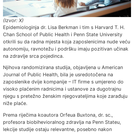
(Izvor: X)
Epidemiologinja dr. Lisa Berkman i tim s Harvard T. H.
Chan School of Public Health i Penn State University
otkrili su da radna mjesta koja zaposlenicima nude veću
autonomiju, ravnotežu i podršku imaju pozitivan učinak
na zdravlje srca pojedinca.
Njihova randomizirana studija, objavljena u American
Journal of Public Health, bila je usredotočena na
zaposlenike dvije kompanije – IT firme s umjereno do
visoko plaćenim radnicima i ustanove za dugotrajnu
njegu s pretežno ženskim njegovateljima koje zarađuju
niže plaće.
Prema riječima koautora Orfeua Buxtona, dr. sc.,
profesora biobihevioralnog zdravlja na Penn Stateu,
lekcije studije ostaju relevantne, posebno nakon