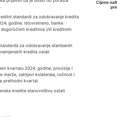
a prijavilo da je došlo do porasta
Cijene naf
.
pr
reditni standardi za odobravanje kredita
024. godine. Istovremeno, banke
dugoročnim kreditima i/ili kreditnim
 standarda za odobravanje stambenih
namjenskih kredita ostali
em kvartalu 2024. godine, provizije i
 marže, zahtjevi kolaterala, ročnost i
a prethodni kvartal.
nske kredite stanovništvu ostati