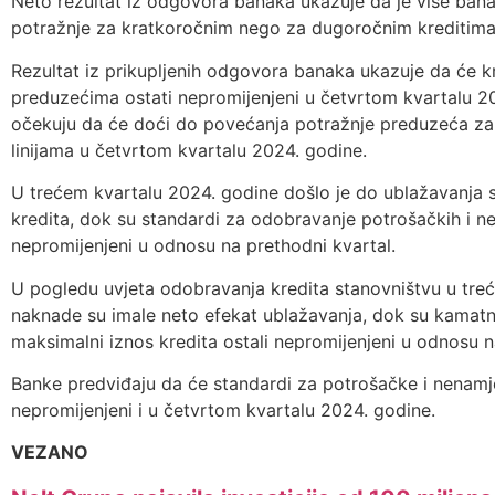
Neto rezultat iz odgovora banaka ukazuje da je više banak
potražnje za kratkoročnim nego za dugoročnim kreditima
Rezultat iz prikupljenih odgovora banaka ukazuje da će k
preduzećima ostati nepromijenjeni u četvrtom kvartalu 2
očekuju da će doći do povećanja potražnje preduzeća za 
linijama u četvrtom kvartalu 2024. godine.
U trećem kvartalu 2024. godine došlo je do ublažavanja
kredita, dok su standardi za odobravanje potrošačkih i ne
nepromijenjeni u odnosu na prethodni kvartal.
U pogledu uvjeta odobravanja kredita stanovništvu u treć
naknade su imale neto efekat ublažavanja, dok su kamatne
maksimalni iznos kredita ostali nepromijenjeni u odnosu n
Banke predviđaju da će standardi za potrošačke i nenamje
nepromijenjeni i u četvrtom kvartalu 2024. godine.
VEZANO