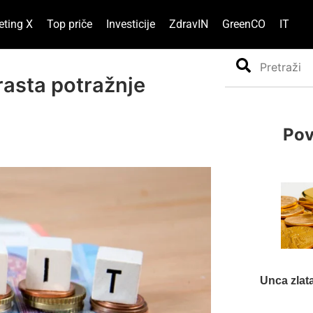
eting X
Top priče
Investicije
ZdravIN
GreenCO
IT
Search
rasta potražnje
Pov
Unca zlata