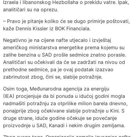
Izraela i libanonskog Hezbollaha o prekidu vatre. Ipak,
analitičari su na oprezu.
– Pravo je pitanje koliko će se dugo primirje poštovati,
kaže Dennis Kissler iz BOK Financiala.
Negativno je na cijene nafte utjecalo i izvještaj
američkog ministarstva energetike prema kojemu su
zalihe benzina u SAD prošle sedmice znatno porasle.
Analitičari su očekivali da će se zadržati na nivou od
prethodne sedmice, pa je ovaj podatak izazvao
zabrinutost zbog, čini se, slabije potražnje.
Osim toga, Međunarodna agencija za energiju
(IEA) procjenjuje da bi ponuda u idućoj godini mogla
nadmašiti potražnju za otprilike milion barela dnevno,
ponajprije zbog očekivane slabije potražnje u Kini. S
druge strane, iduće godine očekuje se povećanje
proizvodnje u SAD, Kanadi i nekim drugim zemljama.