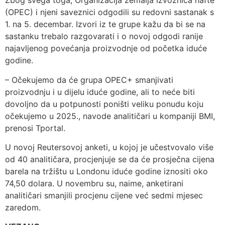
Zbog svega toga, Organizacija zemalja izvoznica nafte
(OPEC) i njeni saveznici odgodili su redovni sastanak s
1. na 5. decembar. Izvori iz te grupe kažu da bi se na
sastanku trebalo razgovarati i o novoj odgodi ranije
najavljenog povećanja proizvodnje od početka iduće
godine.
– Očekujemo da će grupa OPEC+ smanjivati
proizvodnju i u dijelu iduće godine, ali to neće biti
dovoljno da u potpunosti poništi veliku ponudu koju
očekujemo u 2025., navode analitičari u kompaniji BMI,
prenosi Tportal.
U novoj Reutersovoj anketi, u kojoj je učestvovalo više
od 40 analitičara, procjenjuje se da će prosječna cijena
barela na tržištu u Londonu iduće godine iznositi oko
74,50 dolara. U novembru su, naime, anketirani
analitičari smanjili procjenu cijene već sedmi mjesec
zaredom.