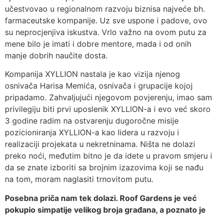
učestvovao u regionalnom razvoju biznisa najveće bh.
farmaceutske kompanije. Uz sve uspone i padove, ovo
su neprocjenjiva iskustva. Vrlo važno na ovom putu za
mene bilo je imati i dobre mentore, mada i od onih
manje dobrih naučite dosta.
Kompanija XYLLION nastala je kao vizija njenog
osnivača Harisa Memića, osnivača i grupacije kojoj
pripadamo. Zahvaljujući njegovom povjerenju, imao sam
privilegiju biti prvi uposlenik XYLLION-a i evo već skoro
3 godine radim na ostvarenju dugoročne misije
pozicioniranja XYLLION-a kao lidera u razvoju i
realizaciji projekata u nekretninama. Ništa ne dolazi
preko noći, međutim bitno je da idete u pravom smjeru i
da se znate izboriti sa brojnim izazovima koji se nađu
na tom, moram naglasiti trnovitom putu.
Posebna priča nam tek dolazi. Roof Gardens je već
pokupio simpatije velikog broja građana, a poznato je