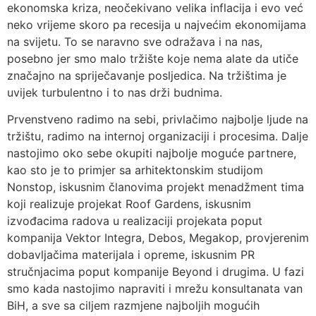
ekonomska kriza, neočekivano velika inflacija i evo već
neko vrijeme skoro pa recesija u najvećim ekonomijama
na svijetu. To se naravno sve odražava i na nas,
posebno jer smo malo tržište koje nema alate da utiče
značajno na spriječavanje posljedica. Na tržištima je
uvijek turbulentno i to nas drži budnima.
Prvenstveno radimo na sebi, privlačimo najbolje ljude na
tržištu, radimo na internoj organizaciji i procesima. Dalje
nastojimo oko sebe okupiti najbolje moguće partnere,
kao sto je to primjer sa arhitektonskim studijom
Nonstop, iskusnim članovima projekt menadžment tima
koji realizuje projekat Roof Gardens, iskusnim
izvođacima radova u realizaciji projekata poput
kompanija Vektor Integra, Debos, Megakop, provjerenim
dobavljačima materijala i opreme, iskusnim PR
stručnjacima poput kompanije Beyond i drugima. U fazi
smo kada nastojimo napraviti i mrežu konsultanata van
BiH, a sve sa ciljem razmjene najboljih mogućih