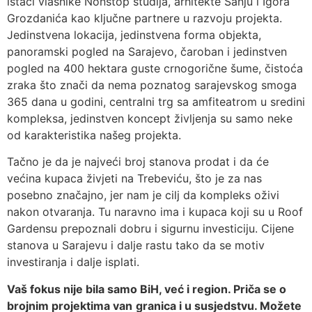
istaći vlasnike Nonstop studija, arhitekte Sanju i Igora
Grozdanića kao ključne partnere u razvoju projekta.
Jedinstvena lokacija, jedinstvena forma objekta,
panoramski pogled na Sarajevo, čaroban i jedinstven
pogled na 400 hektara guste crnogorične šume, čistoća
zraka što znači da nema poznatog sarajevskog smoga
365 dana u godini, centralni trg sa amfiteatrom u sredini
kompleksa, jedinstven koncept življenja su samo neke
od karakteristika našeg projekta.
Tačno je da je najveći broj stanova prodat i da će
većina kupaca živjeti na Trebeviću, što je za nas
posebno značajno, jer nam je cilj da kompleks oživi
nakon otvaranja. Tu naravno ima i kupaca koji su u Roof
Gardensu prepoznali dobru i sigurnu investiciju. Cijene
stanova u Sarajevu i dalje rastu tako da se motiv
investiranja i dalje isplati.
Vaš fokus nije bila samo BiH, već i region. Priča se o
brojnim projektima van
granica i u susjedstvu. Možete