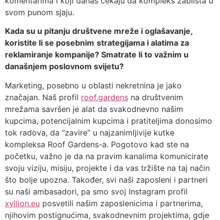
komentarima i koji danas čekaju da kompleks zablista u
svom punom sjaju.
Kada su u pitanju društvene mreže i oglašavanje,
koristite li se posebnim
strategijama i alatima za
reklamiranje kompanije? Smatrate li to važnim u
današnjem poslovnom svijetu?
Marketing, posebno u oblasti nekretnina je jako
značajan. Naš profil
roof.gardens
na društvenim
mrežama savršen je alat da svakodnevno našim
kupcima, potencijalnim kupcima i pratiteljima donosimo
tok radova, da “zavire” u najzanimljivije kutke
kompleksa Roof Gardens-a. Pogotovo kad ste na
početku, važno je da na pravim kanalima komunicirate
svoju viziju, misiju, projekte i da vas tržište na taj način
što bolje upozna. Također, svi naši zaposleni i partneri
su naši ambasadori, pa smo svoj Instagram profil
xyllion.eu
posvetili našim zaposlenicima i partnerima,
njihovim postignućima, svakodnevnim projektima, gdje