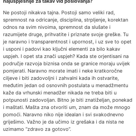
najuspješnije za takav vid poslovanja?
Ne postoji nikakva tajna. Postoji samo veliki rad,
spremnost na odricanje, disciplina, strpljenje, korektan
odnos na svim nivoima, spremnost da slušate i
razumijete druge, prihvatite i priznate svoje greške. Tu
je naravno i transparentnost i upornost, i uz sve to opet
i usponi i padovi kao ključni elementi za bilo kakav
uspjeh. I opet sta znači uspjeh? Kada ste orjentisani na
područje razvoja biznisa onda se granice moraju uvijek
pomjerati. Naravno morate imati i neke kratkoročne
ciljeve i biti zadovoljni i zahvalni kada ih ostvarite,
međutim jedan od osnovnih postulata u menadžmentu
kaže da vrhunski menadžer nikada ne treba biti u
potpunosti zadovoljan. Bitno je biti znatiželjan, ponekad
i maštati. Mašta zna otvoriti um, znam da može mnogo
pomoći. Naravno niko nije idealan i svi svakodnevno
griješimo. Važno je da učimo iz grešaka i da nista ne
uzimamo “zdravo za gotovo”.