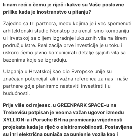
li nam reći o čemu je riječ i kakve su Vaše
poslovne
prilike kada je inostranstvo u pitanju?
Zajedno sa tri partnera, među kojima je i već spomenuti
arhitektonski studio Nonstop pokrenuli smo kompaniju
u Hrvatskoj sa ciljem izgradnje luksuznih vila na širem
području Istre. Realizacija prve investicije je u toku i
uskoro ćemo javno komunicirati detalje sjajnih vila sa
bazenima koje se izgrađuju.
Ulaganja u Hrvatskoj kao dio Evropske unije su
značajan potencijal, ali i važna referenca za nas i naše
partnere gdje planiramo nastaviti investirati i u
budućnosti.
Prije više od mjesec, u GREENPARK SPACE-u na
Trebeviću potpisan je veoma važan ugovor između
XYLLION-a i Porsche BH na promicanju vrijednosti
projekata kada je riječ o elektromobilnosti. Postavljena
su i tri električna punjača za punjenje vozila kao i