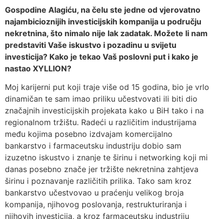
Gospodine Alagiću, na čelu ste jedne od v
jerovatno
najambicioznijih investicijskih kompanija u području
nekretnina,
što nimalo nije lak zadatak. Možete li nam
predstaviti Vaše iskustvo i pozadinu u svijetu
investicija? Kako je tekao Vaš poslovni put i kako je
nastao XYLLION?
Moj karijerni put koji traje više od 15 godina, bio je vrlo
dinamičan te sam imao priliku učestvovati ili biti dio
značajnih investicijskih projekata kako u BiH tako i na
regionalnom tržištu. Radeći u različitim industrijama
među kojima posebno izdvajam komercijalno
bankarstvo i farmaceutsku industriju dobio sam
izuzetno iskustvo i znanje te širinu i networking koji mi
danas posebno znače jer tržište nekretnina zahtjeva
širinu i poznavanje različitih prilika. Tako sam kroz
bankarstvo učestvovao u praćenju velikog broja
kompanija, njihovog poslovanja, restrukturiranja i
njihovih investicija, a kroz farmaceutsku industriju