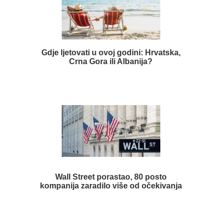
Gdje ljetovati u ovoj godini: Hrvatska,
Crna Gora ili Albanija?
Wall Street porastao, 80 posto
kompanija zaradilo više od očekivanja