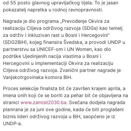
od 55 posto glavnog upravljačkog tijela. To je jasan
pokazatelj napretka u rodnoj ravnopravnosti.
Nagrada je dio programa „Prevođenje Okvira za
realizaciju Ciljeva održivog razvoja (SDGs) kao temelj
za održiv i inkluzivan rast u Bosni i Hercegovini“
(SDG2BiH), kojeg finansira Švedska, a provodi UNDP u
partnerstvu sa UNICEF-om i UN Women, kao dio
podrške Ujedinjenih nacija vlastima u Bosni i
Hercegovini u implementaciji Okvira za realizaciju
Ciljeva održivog razvoja. Zvanični partner nagrade je
Vanjskotrgovinska komora BiH.
Proces selekcije finalista bit će završen krajem aprila, a
imena onih koji će se boriti za pehar bit će objavljena na
stranici
www.zamisli2030.ba
. Svečana dodjela nagrada
planirana je za juni ove godine, kada će biti proglašeni
biznis lideri održivog razvoja u BiH, saopćeno je iz
UNDP-a.