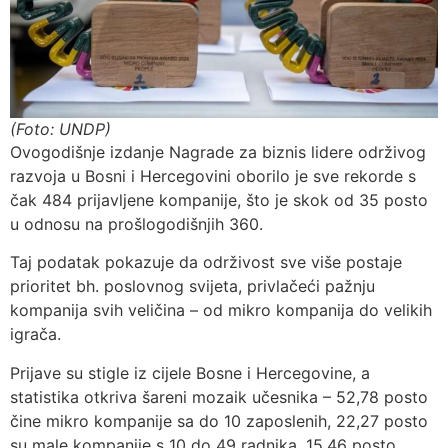
(Foto: UNDP)
Ovogodišnje izdanje Nagrade za biznis lidere održivog
razvoja u Bosni i Hercegovini oborilo je sve rekorde s
čak 484 prijavljene kompanije, što je skok od 35 posto
u odnosu na prošlogodišnjih 360.
Taj podatak pokazuje da održivost sve više postaje
prioritet bh. poslovnog svijeta, privlačeći pažnju
kompanija svih veličina – od mikro kompanija do velikih
igrača.
Prijave su stigle iz cijele Bosne i Hercegovine, a
statistika otkriva šareni mozaik učesnika – 52,78 posto
čine mikro kompanije sa do 10 zaposlenih, 22,27 posto
su male kompanije s 10 do 49 radnika, 15,46 posto