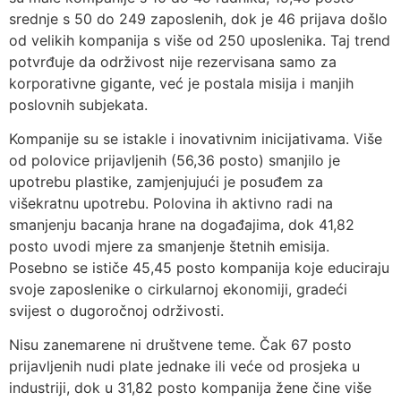
srednje s 50 do 249 zaposlenih, dok je 46 prijava došlo
od velikih kompanija s više od 250 uposlenika. Taj trend
potvrđuje da održivost nije rezervisana samo za
korporativne gigante, već je postala misija i manjih
poslovnih subjekata.
Kompanije su se istakle i inovativnim inicijativama. Više
od polovice prijavljenih (56,36 posto) smanjilo je
upotrebu plastike, zamjenjujući je posuđem za
višekratnu upotrebu. Polovina ih aktivno radi na
smanjenju bacanja hrane na događajima, dok 41,82
posto uvodi mjere za smanjenje štetnih emisija.
Posebno se ističe 45,45 posto kompanija koje educiraju
svoje zaposlenike o cirkularnoj ekonomiji, gradeći
svijest o dugoročnoj održivosti.
Nisu zanemarene ni društvene teme. Čak 67 posto
prijavljenih nudi plate jednake ili veće od prosjeka u
industriji, dok u 31,82 posto kompanija žene čine više