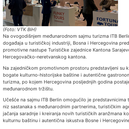
(Foto: VTK BiH)
Na ovogodišnjem međunarodnom sajmu turizma ITB Berlin,
događaja u turističkoj industriji, Bosna i Hercegovina pred
promotivne nastupe Turističke zajednice Kantona Sarajevo 
Hercegovačko-neretvanskog kantona.
Na zajedničkom promotivnom prostoru predstavljeni su klju
bogate kulturno-historijske baštine i autentične gastrono
turizma, po kojem Hercegovina posljednjih godina postaje
međunarodnom tržištu.
Učešće na sajmu ITB Berlin omogućilo je predstavnicima 
niz sastanaka s međunarodnim partnerima, turističkim age
jačanja saradnje i kreiranja novih turističkih aranžmana koj
kulturnu baštinu i autentična iskustva Bosne i Hercegovin