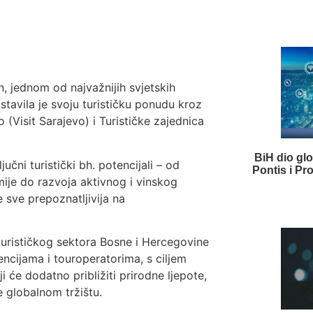
 jednom od najvažnijih svjetskih
stavila je svoju turističku ponudu kroz
(Visit Sarajevo) i Turističke zajednica
BiH dio gl
čni turistički bh. potencijali – od
Pontis i Pr
mije do razvoja aktivnog i vinskog
 sve prepoznatljivija na
turističkog sektora Bosne i Hercegovine
ncijama i touroperatorima, s ciljem
i će dodatno približiti prirodne ljepote,
e globalnom tržištu.