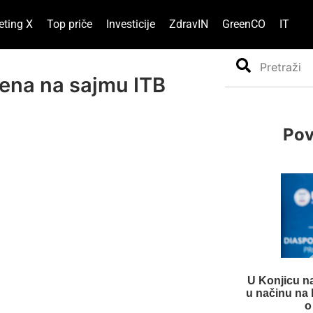
eting X
Top priče
Investicije
ZdravIN
GreenCO
IT
Search
jena na sajmu ITB
Pov
U Konjicu na
u načinu na k
o