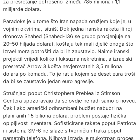
za presretanje potrošeno između 785 miliona i 1,1
milijarde dolara.
Paradoks je u tome što Iran napada oružjem koje je, u
vojnim okvirima, ‘sitniš’. Dok jedna iranska raketa ili roj
dronova Shahed (Shahed‑136 se grubo procjenjuje na
20–50 hiljada dolara), koštaju tek mali djelić onoga što
Izrael mora potrošiti da bi ih zaustavio. Naime iranski
projektil vrijedi koliko i luksuzna nekretnina, a izraelski
presretač Arrow 3 košta nevjerovatnih 3,5 miliona
dolara po komadu. To je rat u kojem se deset eura troši
da bi se zaustavio jedan euro agresije.
Stručnjaci poput Christophera Preblea iz Stimson
Centera upozoravaju da se ovdje ne radi samo o novcu.
Čak i ako američki odbrambeni budžet nabubri na
planiranih 1,5 biliona dolara, problem postaje fizička
opipljivost inventara. Sofisticirane rakete poput Patriota
ili sistema SM-6 ne silaze s tvorničkih traka poput
pametnih telefona. Njihova izrada je mukotrpan proces