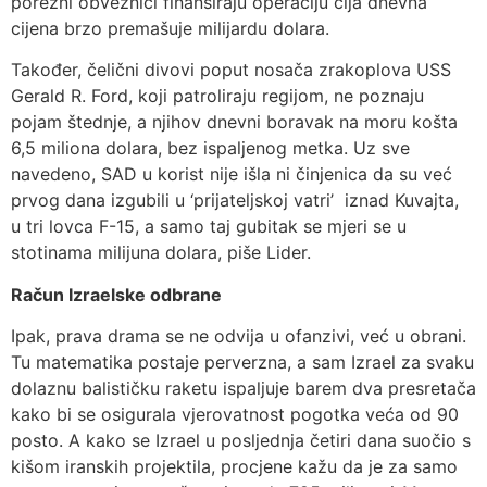
porezni obveznici finansiraju operaciju čija dnevna
cijena brzo premašuje milijardu dolara.
Također, čelični divovi poput nosača zrakoplova USS
Gerald R. Ford, koji patroliraju regijom, ne poznaju
pojam štednje, a njihov dnevni boravak na moru košta
6,5 miliona dolara, bez ispaljenog metka. Uz sve
navedeno, SAD u korist nije išla ni činjenica da su već
prvog dana izgubili u ‘prijateljskoj vatri’ iznad Kuvajta,
u tri lovca F-15, a samo taj gubitak se mjeri se u
stotinama milijuna dolara, piše Lider.
Račun Izraelske odbrane
Ipak, prava drama se ne odvija u ofanzivi, već u obrani.
Tu matematika postaje perverzna, a sam Izrael za svaku
dolaznu balističku raketu ispaljuje barem dva presretača
kako bi se osigurala vjerovatnost pogotka veća od 90
posto. A kako se Izrael u posljednja četiri dana suočio s
kišom iranskih projektila, procjene kažu da je za samo