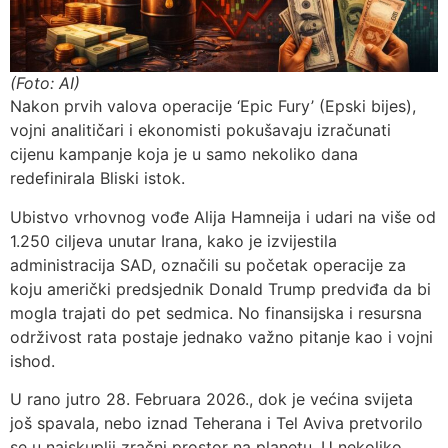
(Foto: AI)
Nakon prvih valova operacije ‘Epic Fury’ (Epski bijes),
vojni analitičari i ekonomisti pokušavaju izračunati
cijenu kampanje koja je u samo nekoliko dana
redefinirala Bliski istok.
Ubistvo vrhovnog vođe Alija Hamneija​ i udari na više od
1.250 ciljeva unutar Irana, kako je izvijestila
administracija SAD, označili su početak operacije za
koju američki predsjednik Donald Trump predviđa da bi
mogla trajati do pet sedmica. No finansijska i resursna
održivost rata postaje jednako važno pitanje kao i vojni
ishod.
U rano jutro 28. Februara 2026., dok je većina svijeta
još spavala, nebo iznad Teherana i Tel Aviva pretvorilo
se u najskuplji zračni prostor na planetu. U nekoliko