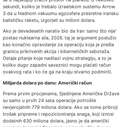
sekundi, koliko je trebalo izraelskom sustemu Arrow
3 da u hladnom vakuumu egzosfere presretne iransku
balističku raketu, izgorjeli su milioni dolara.
Ako je devedesetih narativ bio da Iran ‘samo što nije’
postao nuklearna sila, 2026. taj je argument poslužio
kao konačno opravdanje za operaciju koja je prešla
granicu prikrivenih akcija i kibernetičkih sabotaža.
Ostaje pitanje koje nadilazi vojnu strategiju, a to je
koliko dugo zapadni saveznici mogu plaćati račun
ovakvog rata i ko će ga na kraju stvarno podmiriti.
Milijarda dolara po danu: Američki račun
Prema prvim procjenama, Sjedinjene Američke Države
su samo u prvih 24 sata operacije potrošile
nevjerojatnih 779 miliona dolara. Ako se tome pribroji
trošak pripreme i repozicioniranja snaga, koji iznosi
dodatnih 630 miliona dolara, jasno je da američki