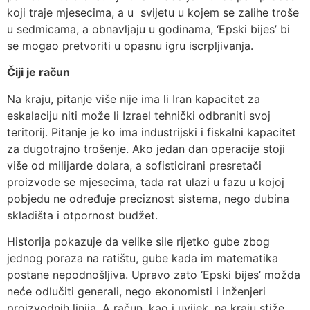
koji traje mjesecima, a u svijetu u kojem se zalihe troše
u sedmicama, a obnavljaju u godinama, ‘Epski bijes’ bi
se mogao pretvoriti u opasnu igru iscrpljivanja.
Čiji je račun
Na kraju, pitanje više nije ima li Iran kapacitet za
eskalaciju niti može li Izrael tehnički odbraniti svoj
teritorij. Pitanje je ko ima industrijski i fiskalni kapacitet
za dugotrajno trošenje. Ako jedan dan operacije stoji
više od milijarde dolara, a sofisticirani presretači
proizvode se mjesecima, tada rat ulazi u fazu u kojoj
pobjedu ne određuje preciznost sistema, nego dubina
skladišta i otpornost budžet.
Historija pokazuje da velike sile rijetko gube zbog
jednog poraza na ratištu, gube kada im matematika
postane nepodnošljiva. Upravo zato ‘Epski bijes’ možda
neće odlučiti generali, nego ekonomisti i inženjeri
proizvodnih linija. A račun, kao i uvijek, na kraju stiže