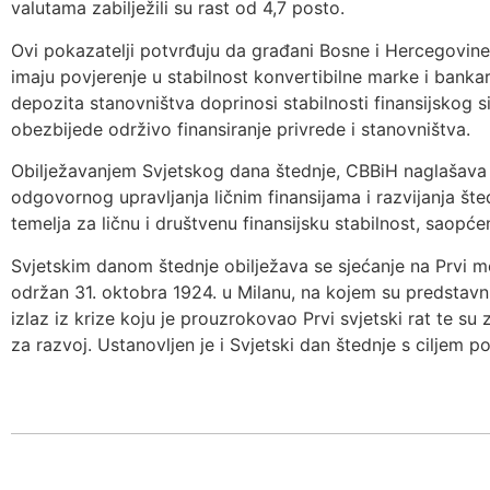
valutama zabilježili su rast od 4,7 posto.
Ovi pokazatelji potvrđuju da građani Bosne i Hercegovine
imaju povjerenje u stabilnost konvertibilne marke i bankar
depozita stanovništva doprinosi stabilnosti finansijsko
obezbijede održivo finansiranje privrede i stanovništva.
Obilježavanjem Svjetskog dana štednje, CBBiH naglašava z
odgovornog upravljanja ličnim finansijama i razvijanja šte
temelja za ličnu i društvenu finansijsku stabilnost, saopće
Svjetskim danom štednje obilježava se sjećanje na Prvi 
održan 31. oktobra 1924. u Milanu, na kojem su predstavnic
izlaz iz krize koju je prouzrokovao Prvi svjetski rat te su 
za razvoj. Ustanovljen je i Svjetski dan štednje s ciljem po