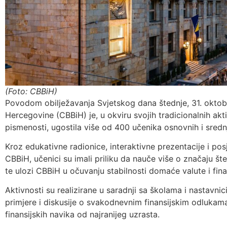
(Foto: CBBiH)
Povodom obilježavanja Svjetskog dana štednje, 31. oktob
Hercegovine (CBBiH) je, u okviru svojih tradicionalnih akt
pismenosti, ugostila više od 400 učenika osnovnih i srednji
Kroz edukativne radionice, interaktivne prezentacije i posj
CBBiH, učenici su imali priliku da nauče više o značaju 
te ulozi CBBiH u očuvanju stabilnosti domaće valute i fin
Aktivnosti su realizirane u saradnji sa školama i nastavn
primjere i diskusije o svakodnevnim finansijskim odlukam
finansijskih navika od najranijeg uzrasta.