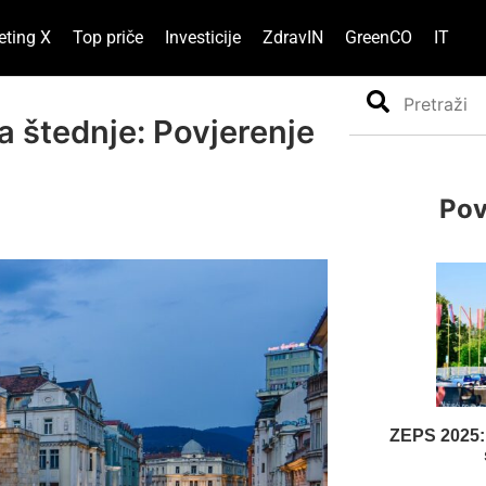
eting X
Top priče
Investicije
ZdravIN
GreenCO
IT
Search
 štednje: Povjerenje
Pov
ZEPS 2025: 