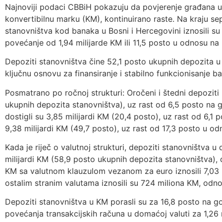
Najnoviji podaci CBBiH pokazuju da povjerenje građana u
konvertibilnu marku (KM), kontinuirano raste. Na kraju s
stanovništva kod banaka u Bosni i Hercegovini iznosili su 
povećanje od 1,94 milijarde KM ili 11,5 posto u odnosu na 
Depoziti stanovništva čine 52,1 posto ukupnih depozita u
ključnu osnovu za finansiranje i stabilno funkcionisanje b
Posmatrano po ročnoj strukturi: Oročeni i štedni depoziti 
ukupnih depozita stanovništva), uz rast od 6,5 posto na 
dostigli su 3,85 milijardi KM (20,4 posto), uz rast od 6,1 po
9,38 milijardi KM (49,7 posto), uz rast od 17,3 posto u o
Kada je riječ o valutnoj strukturi, depoziti stanovništva u 
milijardi KM (58,9 posto ukupnih depozita stanovništva), 
KM sa valutnom klauzulom vezanom za euro iznosili 7,03 m
ostalim stranim valutama iznosili su 724 miliona KM, odn
Depoziti stanovništva u KM porasli su za 16,8 posto na go
povećanja transakcijskih računa u domaćoj valuti za 1,26 m