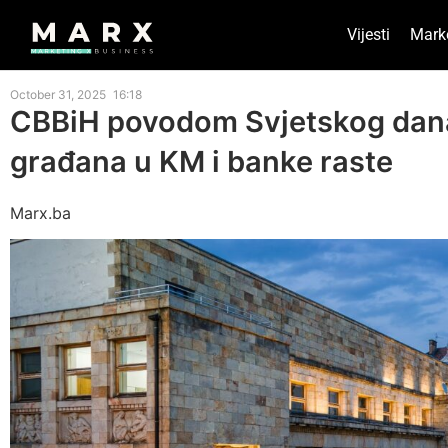
Vijesti
Mark
October 31, 2025
16:18
CBBiH povodom Svjetskog dana
građana u KM i banke raste
Marx.ba