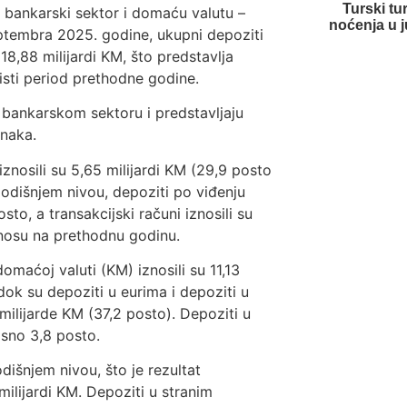
Turski tur
 bankarski sektor i domaću valutu –
noćenja u j
eptembra 2025. godine, ukupni depoziti
18,88 milijardi KM, što predstavlja
isti period prethodne godine.
 bankarskom sektoru i predstavljaju
anaka.
iznosili su 5,65 milijardi KM (29,9 posto
godišnjem nivou, depoziti po viđenju
sto, a transakcijski računi iznosili su
dnosu na prethodnu godinu.
domaćoj valuti (KM) iznosili su 11,13
dok su depoziti u eurima i depoziti u
ilijarde KM (37,2 posto). Depoziti u
osno 3,8 posto.
dišnjem nivou, što je rezultat
ilijardi KM. Depoziti u stranim