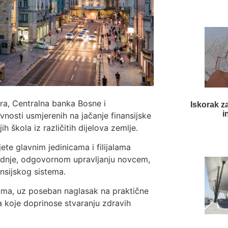
ra, Centralna banka Bosne i
Iskorak za
i
ivnosti usmjerenih na jačanje finansijske
h škola iz različitih dijelova zemlje.
ete glavnim jedinicama i filijalama
štednje, odgovornom upravljanju novcem,
ansijskog sistema.
icima, uz poseban naglasak na praktične
a koje doprinose stvaranju zdravih