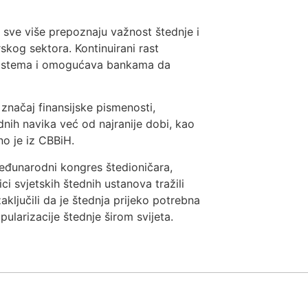
 sve više prepoznaju važnost štednje i
skog sektora. Kontinuirani rast
g sistema i omogućava bankama da
načaj finansijske pismenosti,
dnih navika već od najranije dobi, kao
no je iz CBBiH.
međunarodni kongres štedioničara,
i svjetskih štednih ustanova tražili
zaključili da je štednja prijeko potrebna
pularizacije štednje širom svijeta.