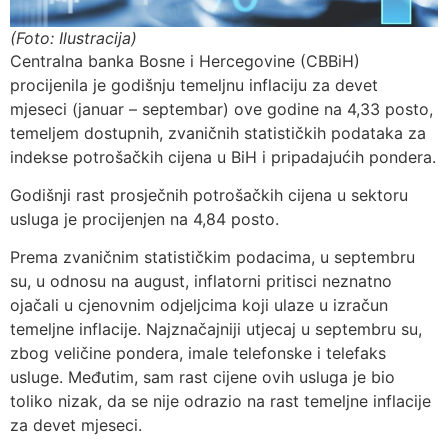
(Foto: Ilustracija)
Centralna banka Bosne i Hercegovine (CBBiH)
procijenila je godišnju temeljnu inflaciju za devet
mjeseci (januar – septembar) ove godine na 4,33 posto,
temeljem dostupnih, zvaničnih statističkih podataka za
indekse potrošačkih cijena u BiH i pripadajućih pondera.
Godišnji rast prosječnih potrošačkih cijena u sektoru
usluga je procijenjen na 4,84 posto.
Prema zvaničnim statističkim podacima, u septembru
su, u odnosu na august, inflatorni pritisci neznatno
ojačali u cjenovnim odjeljcima koji ulaze u izračun
temeljne inflacije. Najznačajniji utjecaj u septembru su,
zbog veličine pondera, imale telefonske i telefaks
usluge. Međutim, sam rast cijene ovih usluga je bio
toliko nizak, da se nije odrazio na rast temeljne inflacije
za devet mjeseci.