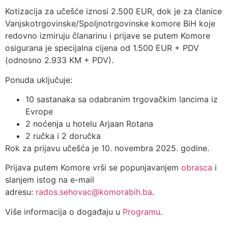
Kotizacija za učešće iznosi 2.500 EUR, dok je za članice
Vanjskotrgovinske/Spoljnotrgovinske komore BiH koje
redovno izmiruju članarinu i prijave se putem Komore
osigurana je specijalna cijena od 1.500 EUR + PDV
(odnosno 2.933 KM + PDV).
Ponuda uključuje:
10 sastanaka sa odabranim trgovačkim lancima iz
Evrope
2 noćenja u hotelu Arjaan Rotana
2 ručka i 2 doručka
Rok za prijavu učešća je 10. novembra 2025. godine.
Prijava putem Komore vrši se popunjavanjem
obrasca
i
slanjem istog na e-mail
adresu:
rados.sehovac@komorabih.ba
.
Više informacija o događaju u
Programu
.