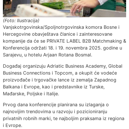
(Foto: Ilustracija)
Vanjskotrgovinska/Spoljnotrgovinska komora Bosne i
Hercegovine obavještava članice i zainteresovane
kompanije da će se PRIVATE LABEL B2B Matchmaking &
Konferencija održati 18. i 19. novembra 2025. godine u
Sarajevu, u hotelu Arjaan Rotana Bosmal.
Događaj organizuju Adriatic Business Academy, Global
Business Connections i Topcom, a okupit će vodeće
proizvođače i trgovačke lance iz zemalja Zapadnog
Balkana i Evrope, kao i predstavnike iz Turske,
Mađarske, Poljske i Italije.
Prvog dana konferencije planirana su izlaganja o
najnovijim trendovima u razvoju i pozicioniranju
privatnih robnih marki, te najboljim praksama iz regiona
i Evrope.