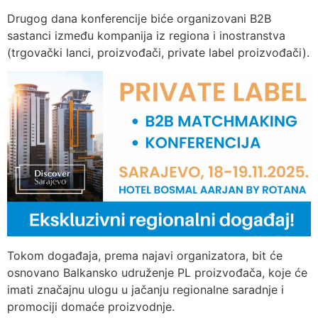
Drugog dana konferencije biće organizovani B2B
sastanci između kompanija iz regiona i inostranstva
(trgovački lanci, proizvođači, private label proizvođači).
Tokom događaja, prema najavi organizatora, bit će
osnovano Balkansko udruženje PL proizvođača, koje će
imati značajnu ulogu u jačanju regionalne saradnje i
promociji domaće proizvodnje.