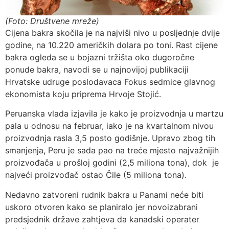
(Foto: Društvene mreže)
Cijena bakra skočila je na najviši nivo u posljednje dvije
godine, na 10.220 američkih dolara po toni. Rast cijene
bakra ogleda se u bojazni tržišta oko dugoročne
ponude bakra, navodi se u najnovijoj publikaciji
Hrvatske udruge poslodavaca Fokus sedmice glavnog
ekonomista koju priprema Hrvoje Stojić.
Peruanska vlada izjavila je kako je proizvodnja u martzu
pala u odnosu na februar, iako je na kvartalnom nivou
proizvodnja rasla 3,5 posto godišnje. Upravo zbog tih
smanjenja, Peru je sada pao na treće mjesto najvažnijih
proizvođača u prošloj godini (2,5 miliona tona), dok je
najveći proizvođač ostao Čile (5 miliona tona).
Nedavno zatvoreni rudnik bakra u Panami neće biti
uskoro otvoren kako se planiralo jer novoizabrani
predsjednik države zahtjeva da kanadski operater