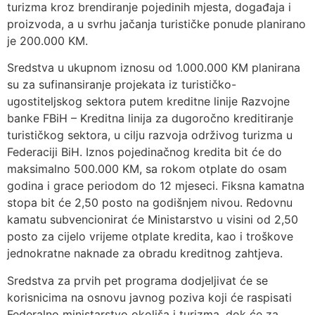
turizma kroz brendiranje pojedinih mjesta, događaja i
proizvoda, a u svrhu jačanja turističke ponude planirano
je 200.000 KM.
Sredstva u ukupnom iznosu od 1.000.000 KM planirana
su za sufinansiranje projekata iz turističko-
ugostiteljskog sektora putem kreditne linije Razvojne
banke FBiH – Kreditna linija za dugoročno kreditiranje
turističkog sektora, u cilju razvoja održivog turizma u
Federaciji BiH. Iznos pojedinačnog kredita bit će do
maksimalno 500.000 KM, sa rokom otplate do osam
godina i grace periodom do 12 mjeseci. Fiksna kamatna
stopa bit će 2,50 posto na godišnjem nivou. Redovnu
kamatu subvencionirat će Ministarstvo u visini od 2,50
posto za cijelo vrijeme otplate kredita, kao i troškove
jednokratne naknade za obradu kreditnog zahtjeva.
Sredstva za prvih pet programa dodjeljivat će se
korisnicima na osnovu javnog poziva koji će raspisati
Federalno ministarstvo okoliša i turizma, dok će za