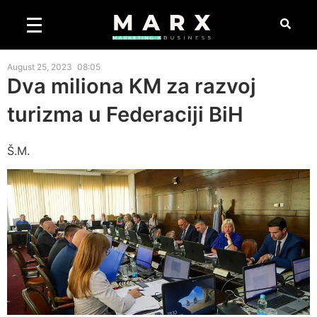
August 25, 2023
08:05
Dva miliona KM za razvoj
turizma u Federaciji BiH
Š.M.