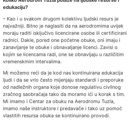
Koliko Aerodrom Tuzla polaže na ljudske resurse i
edukaciju?
– Kao i u svakom drugom kolektivu ljudski resurs je
najvažniji. Bitno je naglasiti da na aerodromima uvijek
moraju raditi isključivo licencirane osobe ili certificirani
radnici. Dakle, pored one početne obuke, oni imaju i
zanavljanje te obuke i obnavaljanje licenci. Zavisi o
kojim se licencama radi, one se obnavljaju u različitim
vremenskmim intervalima.
Mi možemo reći da je kod nas kontinuirana edukacija
ljudi i da se vrlo često mijenjaju standardi i preporuke
od nadležnih organa koje donose regulativu civilnog
zračnog saobraćaja tako da moramo ići u korak s tim.
Mi imamo i Centar za obuku na Aerodromu Tuzla,
imamo naše instruktore i predavače i tako uz pomoć
vlastitih resursa obuka se kontinuirano provodi.