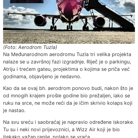
(Foto: Aerodrom Tuzla)
Na Međunarodnom aerodromu Tuzla tri velika projekta
nalaze se u završnoj fazi izgradnje. Riječ je o parkingu,
Atriju i trećem gateu, projektima o kojima se priča već
godinama, objavljeno je nedavno.
Kao da se ovaj bh. aerodrom ponovo budi, nakon što je
od mnogih krajem prošle godine bio prežaljen, iako se
ruku na srce, ne može reći da je ičim skrivio kolaps koji
je nastao.
Na svu sreću i saobraćaj je napravio određene iskorake.
Tu su i neki novi prijevoznici, a Wizz Air koji je bio
itekako važan ranije, polako se vraća.