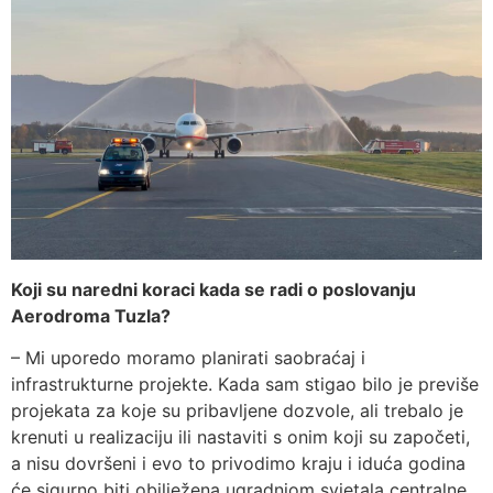
Koji su naredni koraci kada se radi o poslovanju
Aerodroma Tuzla?
– Mi uporedo moramo planirati saobraćaj i
infrastrukturne projekte. Kada sam stigao bilo je previše
projekata za koje su pribavljene dozvole, ali trebalo je
krenuti u realizaciju ili nastaviti s onim koji su započeti,
a nisu dovršeni i evo to privodimo kraju i iduća godina
će sigurno biti obilježena ugradnjom svjetala centralne