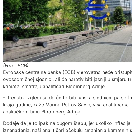
(Foto: ECB)
Evropska centralna banka (ECB) vjerovatno neće pristupi
ovosedmičnoj sjednici, ali će narativ biti jasniji u smjeru 
kamata, smatraju analitičari Bloomberg Adrije.
– Trenutni izgledi su da će to biti junska sjednica, pa se
kraja godine, kaže Marina Petrov Savić, viša analitičarka 
analitičkom timu Bloomberg Adrije.
Dodaje da je to ipak na dugom štapu, jer ukoliko inflacija
iznenađenja, naši analitičari očekuju smanjenja kamatnih