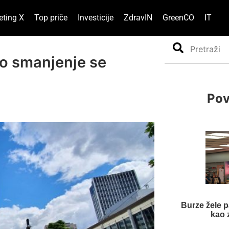
eting X
Top priče
Investicije
ZdravIN
GreenCO
IT
Search
vo smanjenje se
Pov
Burze žele p
kao 