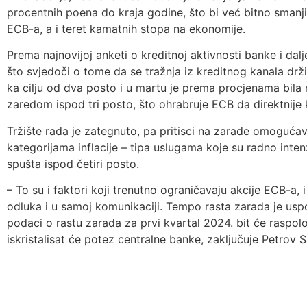
procentnih poena do kraja godine, što bi već bitno smanji
ECB-a, a i teret kamatnih stopa na ekonomije.
Prema najnovijoj anketi o kreditnoj aktivnosti banke i dalje
što svjedoči o tome da se tražnja iz kreditnog kanala drži
ka cilju od dva posto i u martu je prema procjenama bila 
zaredom ispod tri posto, što ohrabruje ECB da direktnije
Tržište rada je zategnuto, pa pritisci na zarade omoguća
kategorijama inflacije – tipa uslugama koje su radno inten
spušta ispod četiri posto.
– To su i faktori koji trenutno ograničavaju akcije ECB-a,
odluka i u samoj komunikaciji. Tempo rasta zarada je usp
podaci o rastu zarada za prvi kvartal 2024. bit će raspol
iskristalisat će potez centralne banke, zaključuje Petrov S