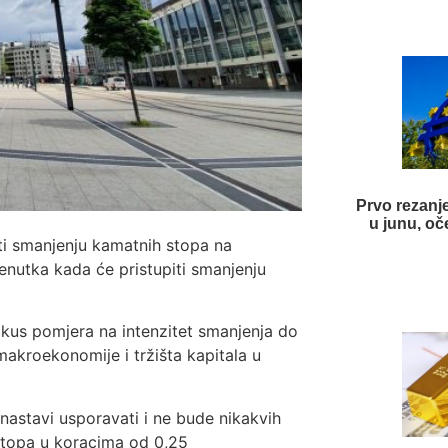
Prvo rezanj
u junu, oč
ti smanjenju kamatnih stopa na
trenutka kada će pristupiti smanjenju
 fokus pomjera na intenzitet smanjenja do
makroekonomije i tržišta kapitala u
 nastavi usporavati i ne bude nikakvih
 stopa u koracima od 0,25