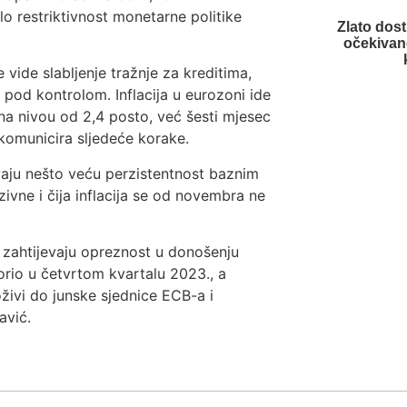
lo restriktivnost monetarne politike
Zlato dos
očekivan
 vide slabljenje tražnje za kreditima,
 pod kontrolom. Inflacija u eurozoni ide
na nivou od 2,4 posto, već šesti mjesec
 komunicira sljedeće korake.
vaju nešto veću perzistentnost baznim
zivne i čija inflacija se od novembra ne
 i zahtijevaju opreznost u donošenju
orio u četvrtom kvartalu 2023., a
oživi do junske sjednice ECB-a i
avić.