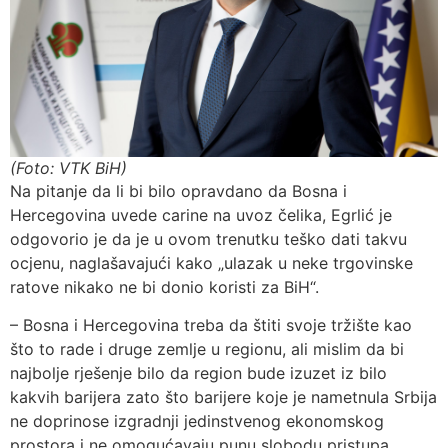
(Foto: VTK BiH)
Na pitanje da li bi bilo opravdano da Bosna i
Hercegovina uvede carine na uvoz čelika, Egrlić je
odgovorio je da je u ovom trenutku teško dati takvu
ocjenu, naglašavajući kako „ulazak u neke trgovinske
ratove nikako ne bi donio koristi za BiH“.
– Bosna i Hercegovina treba da štiti svoje tržište kao
što to rade i druge zemlje u regionu, ali mislim da bi
najbolje rješenje bilo da region bude izuzet iz bilo
kakvih barijera zato što barijere koje je nametnula Srbija
ne doprinose izgradnji jedinstvenog ekonomskog
prostora i ne omogućavaju punu slobodu pristupa