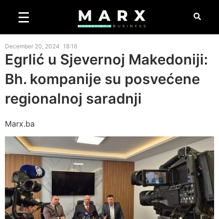
December 20, 2024
18:16
Egrlić u Sjevernoj Makedoniji:
Bh. kompanije su posvećene
regionalnoj saradnji
Marx.ba