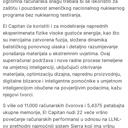
ogromna računarska snagu trebala bi se iskoristiti za
zaštitu i pouzdanost američkog nacionalnog nuklearnog
programa bez nuklearnog testiranja.
El Capitan će koristiti i za modeliranje naprednih
eksperimenata fizike visoke gustoće energije, kao što
su inercijalna zatvorena fuzija, složena dinamika
balističkog ponovnog ulaska i detaljno razumijevanje
ponašanja materijala u ekstremnim uvjetima. Ovaj
superračunar podržava i nove radne procese temeljene
na umjetnoj inteligenciji, uključujući otkrivanje
materijala, optimizaciju dizajna, naprednu proizvodnju,
digitalne blizance i inteligentne pomoćnike s umjetnom
inteligencijom obučene na povjerljivim podacima, kažu
njegovi tvorci.
S više od 11.000 računarskih čvorova i 5,4375 petabajta
ukupne memorije, El Capitan nudi 22 veće vršno
povećanje računarskih performansi u odnosu na LLNL-
ov prethodni najmoćniji sistem Sierra koji ima vršnu