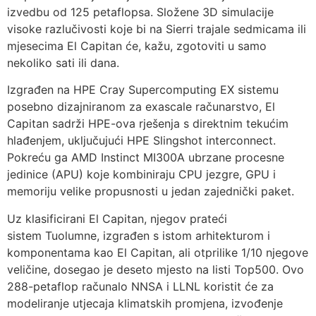
izvedbu od 125 petaflopsa. Složene 3D simulacije
visoke razlučivosti koje bi na Sierri trajale sedmicama ili
mjesecima El Capitan će, kažu, zgotoviti u samo
nekoliko sati ili dana.
Izgrađen na HPE Cray Supercomputing EX sistemu
posebno dizajniranom za exascale računarstvo, El
Capitan sadrži HPE-ova rješenja s direktnim tekućim
hlađenjem, uključujući HPE Slingshot interconnect.
Pokreću ga AMD Instinct MI300A ubrzane procesne
jedinice (APU) koje kombiniraju CPU jezgre, GPU i
memoriju velike propusnosti u jedan zajednički paket.
Uz klasificirani El Capitan, njegov prateći
sistem Tuolumne, izgrađen s istom arhitekturom i
komponentama kao El Capitan, ali otprilike 1/10 njegove
veličine, dosegao je deseto mjesto na listi Top500. Ovo
288-petaflop računalo NNSA i LLNL koristit će za
modeliranje utjecaja klimatskih promjena, izvođenje