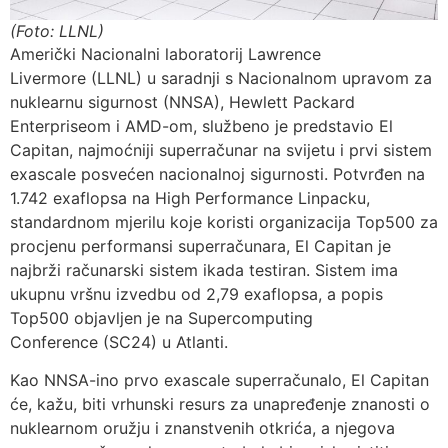
(Foto: LLNL)
Američki Nacionalni laboratorij Lawrence
Livermore (LLNL) u saradnji s Nacionalnom upravom za
nuklearnu sigurnost (NNSA), Hewlett Packard
Enterpriseom i AMD-om, službeno je predstavio El
Capitan, najmoćniji superračunar na svijetu i prvi sistem
exascale posvećen nacionalnoj sigurnosti. Potvrđen na
1.742 exaflopsa na High Performance Linpacku,
standardnom mjerilu koje koristi organizacija Top500 za
procjenu performansi superračunara, El Capitan je
najbrži računarski sistem ikada testiran. Sistem ima
ukupnu vršnu izvedbu od 2,79 exaflopsa, a popis
Top500 objavljen je na Supercomputing
Conference (SC24) u Atlanti.
Kao NNSA-ino prvo exascale superračunalo, El Capitan
će, kažu, biti vrhunski resurs za unapređenje znanosti o
nuklearnom oružju i znanstvenih otkrića, a njegova