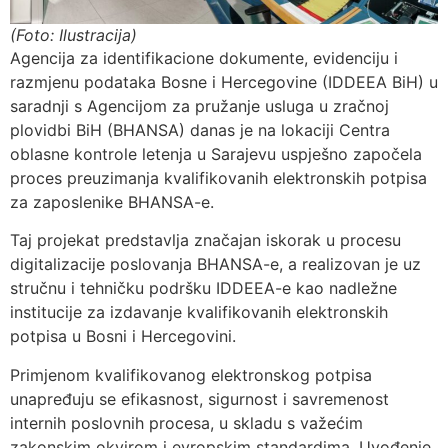
(Foto: Ilustracija)
Agencija za identifikacione dokumente, evidenciju i
razmjenu podataka Bosne i Hercegovine (IDDEEA BiH) u
saradnji s Agencijom za pružanje usluga u zračnoj
plovidbi BiH (BHANSA) danas je na lokaciji Centra
oblasne kontrole letenja u Sarajevu uspješno započela
proces preuzimanja kvalifikovanih elektronskih potpisa
za zaposlenike BHANSA-e.
Taj projekat predstavlja značajan iskorak u procesu
digitalizacije poslovanja BHANSA-e, a realizovan je uz
stručnu i tehničku podršku IDDEEA-e kao nadležne
institucije za izdavanje kvalifikovanih elektronskih
potpisa u Bosni i Hercegovini.
Primjenom kvalifikovanog elektronskog potpisa
unapređuju se efikasnost, sigurnost i savremenost
internih poslovnih procesa, u skladu s važećim
zakonskim okvirom i evropskim standardima. Uvođenje