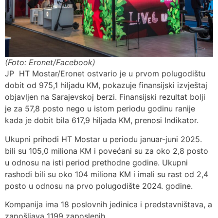
(Foto: Eronet/Facebook)
JP HT Mostar/Eronet ostvario je u prvom polugodištu
dobit od 975,1 hiljadu KM, pokazuje finansijski izvještaj
objavljen na Sarajevskoj berzi. Finansijski rezultat bolji
je za 57,8 posto nego u istom periodu godinu ranije
kada je dobit bila 617,9 hiljada KM, prenosi Indikator.
Ukupni prihodi HT Mostar u periodu januar-juni 2025.
bili su 105,0 miliona KM i povećani su za oko 2,8 posto
u odnosu na isti period prethodne godine. Ukupni
rashodi bili su oko 104 miliona KM i imali su rast od 2,4
posto u odnosu na prvo polugodište 2024. godine.
Kompanija ima 18 poslovnih jedinica i predstavništava, a
zapošljava 1199 zaposlenih.