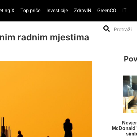
eting X
Top priče
Investicije
ZdravIN
GreenCO
IT
Search
tnim radnim mjestima
Pov
Nevjer
McDonald'sa
simb