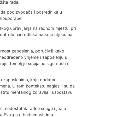
išta rada.
 rada podizvođača i posrednika u
 zlouporabe.
mskog upravljanja na radnom mjestu, pri
ontrolu nad odlukama koje utječu na
urnost zaposlenja, poručivši kako
 neodređeno vrijeme i zaposlenju s
, temelj je socijalne sigurnosti i
eđu zaposlenima, koju dodatno
mena. U tom kontekstu naglasili su da
aštitu mentalnog zdravlja i uspostavu
ći nedostatak radne snage i jaz u
i da Evropa u budućnosti ima