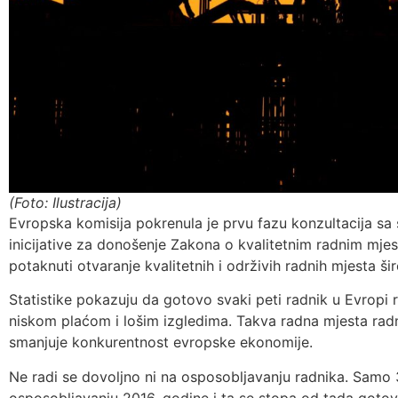
(Foto: Ilustracija)
Evropska komisija pokrenula je prvu fazu konzultacija sa 
inicijative za donošenje Zakona o kvalitetnim radnim mjes
potaknuti otvaranje kvalitetnih i održivih radnih mjesta ši
Statistike pokazuju da gotovo svaki peti radnik u Evropi 
niskom plaćom i lošim izgledima. Takva radna mjesta radn
smanjuje konkurentnost evropske ekonomije.
Ne radi se dovoljno ni na osposobljavanju radnika. Samo 
osposobljavanju 2016. godine i ta se stopa od tada gotov