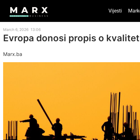
Vijesti
Mark
March 6, 2026
13:06
Evropa donosi propis o kvalite
Marx.ba