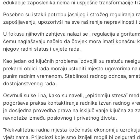
edukacije zaposlenika nema ni uspješne transformacije trž
Posebno su istakli potrebu jasnijeg i strožeg reguliranja
zapošljavanju, upozorivši na sve raširenije nepravilnosti i
U fokusu njihovih zahtjeva nalazi se i regulacija algorita
čemu naglašavaju načelo da čovjek mora imati konačnu k
njegov radni status i uvjete rada.
Kao jedan od ključnih problema izdvojili su rastuću nesig
prekarni oblici rada moraju ustupiti mjesto ugovorima na
punim radnim vremenom. Stabilnost radnog odnosa, smatraju
dostojanstvenog rada.
Osvrnuli su se i na, kako su naveli, „epidemiju stresa“ m
pogoršava praksa kontaktiranja radnika izvan radnog vre
je dosljedna provedba prava na isključivanje ključna za z
ravnoteže između poslovnog i privatnog života.
“Nekvalitetna radna mjesta koče našu ekonomiju uzrokuju
vještinama. Prijedlozi koje smo iznijeli mogli bi osigurat