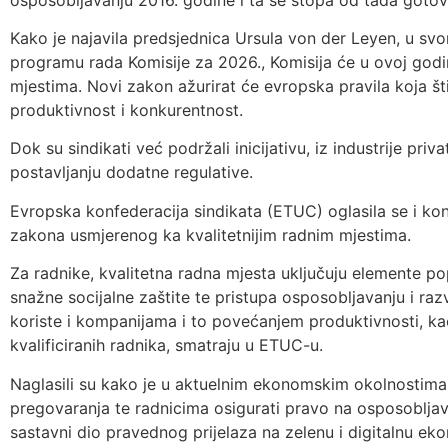
Kako je najavila predsjednica Ursula von der Leyen, u sv
programu rada Komisije za 2026., Komisija će u ovoj godi
mjestima. Novi zakon ažurirat će evropska pravila koja št
produktivnost i konkurentnost.
Dok su sindikati već podržali inicijativu, iz industrije pri
postavljanju dodatne regulative.
Evropska konfederacija sindikata (ETUC) oglasila se i ko
zakona usmjerenog ka kvalitetnijim radnim mjestima.
Za radnike, kvalitetna radna mjesta uključuju elemente po
snažne socijalne zaštite te pristupa osposobljavanju i razv
koriste i kompanijama i to povećanjem produktivnosti, ka
kvalificiranih radnika, smatraju u ETUC-u.
Naglasili su kako je u aktuelnim ekonomskim okolnostima
pregovaranja te radnicima osigurati pravo na osposoblj
sastavni dio pravednog prijelaza na zelenu i digitalnu ek