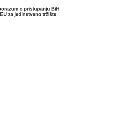
porazum o pristupanju BiH
U za jedinstveno tržište