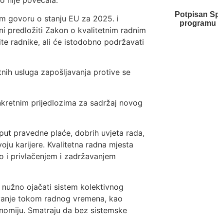
Potpisan S
om govoru o stanju EU za 2025. i
programu E
ni predložiti Zakon o kvalitetnim radnim
ite radnike, ali će istodobno podržavati
vatnih usluga zapošljavanja protive se
nkretnim prijedlozima za sadržaj novog
put pravedne plaće, dobrih uvjeta rada,
oju karijere. Kvalitetna radna mjesta
o i privlačenjem i zadržavanjem
 nužno ojačati sistem kolektivnog
avanje tokom radnog vremena, kao
onomiju. Smatraju da bez sistemske