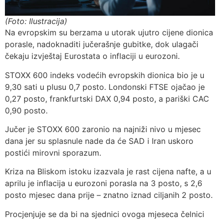
(Foto: Ilustracija)
Na evropskim su berzama u utorak ujutro cijene dionica
porasle, nadoknaditi jučerašnje gubitke, dok ulagači
čekaju izvještaj Eurostata o inflaciji u eurozoni.
STOXX 600 indeks vodećih evropskih dionica bio je u
9,30 sati u plusu 0,7 posto. Londonski FTSE ojačao je
0,27 posto, frankfurtski DAX 0,94 posto, a pariški CAC
0,90 posto.
Jučer je STOXX 600 zaronio na najniži nivo u mjesec
dana jer su splasnule nade da će SAD i Iran uskoro
postići mirovni sporazum.
Kriza na Bliskom istoku izazvala je rast cijena nafte, a u
aprilu je inflacija u eurozoni porasla na 3 posto, s 2,6
posto mjesec dana prije – znatno iznad ciljanih 2 posto.
Procjenjuje se da bi na sjednici ovoga mjeseca čelnici