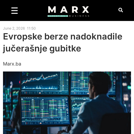
June 2, 2026
11:50
Evropske berze nadoknadile
jučerašnje gubitke
Marx.ba