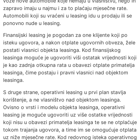
voze nove automobile koje nemaju u vlasništvu, nego ih
zapravo imaju u najmu i za to plaćaju mjesečne rate.
Automobili koji su vraćeni u leasing idu u prodaju ili se
ponovno nude u leasing.
Finansijski leasing je pogodan za one klijente koji po
isteku ugovora, a nakon otplate ugovornih obveza, žele
postati vlasnici objekta leasinga. Kod finansijskog
leasinga moguće je ugovoriti viši ostatak vrijednosti koji
je kao zadnja otkupna rata u obavezi otplate primatelja
leasinga, čime postaju i pravni vlasnici nad objektom
leasinga.
S druge strane, operativni leasing u prvi plan stavlja
korištenje, a ne vlasništvo nad objektom leasinga.
Ovisno o vrsti i modelu objekta leasinga, operativni
leasing je moguće ugovoriti uz više ostatke vrijednosti
koji nisu u obavezi primatelja leasinga te se ne otplaćuje
tokom trajanja ugovora, a time im se omogućuje otplata
uz niže mjesečne rate. Kod redovnog isteka operativnog