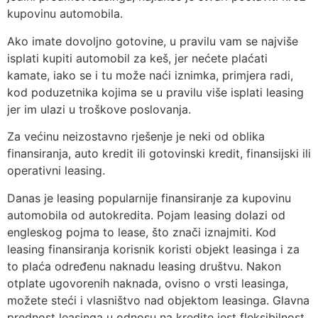
kupovinu automobila.
Ako imate dovoljno gotovine, u pravilu vam se najviše
isplati kupiti automobil za keš, jer nećete plaćati
kamate, iako se i tu može naći iznimka, primjera radi,
kod poduzetnika kojima se u pravilu više isplati leasing
jer im ulazi u troškove poslovanja.
Za većinu neizostavno rješenje je neki od oblika
finansiranja, auto kredit ili gotovinski kredit, finansijski ili
operativni leasing.
Danas je leasing popularnije finansiranje za kupovinu
automobila od autokredita. Pojam leasing dolazi od
engleskog pojma to lease, što znači iznajmiti. Kod
leasing finansiranja korisnik koristi objekt leasinga i za
to plaća određenu naknadu leasing društvu. Nakon
otplate ugovorenih naknada, ovisno o vrsti leasinga,
možete steći i vlasništvo nad objektom leasinga. Glavna
prednost leasinga u odnosu na kredite jest fleksibilnost,