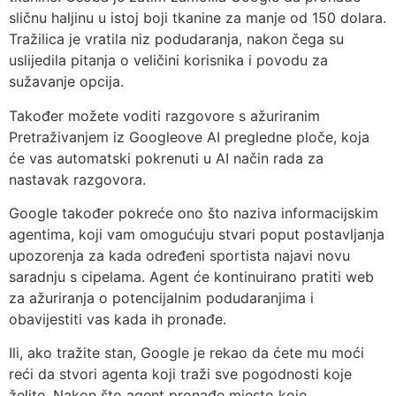
sličnu haljinu u istoj boji tkanine za manje od 150 dolara.
Tražilica je vratila niz podudaranja, nakon čega su
uslijedila pitanja o veličini korisnika i povodu za
sužavanje opcija.
Također možete voditi razgovore s ažuriranim
Pretraživanjem iz Googleove AI pregledne ploče, koja
će vas automatski pokrenuti u AI način rada za
nastavak razgovora.
Google također pokreće ono što naziva informacijskim
agentima, koji vam omogućuju stvari poput postavljanja
upozorenja za kada određeni sportista najavi novu
saradnju s cipelama. Agent će kontinuirano pratiti web
za ažuriranja o potencijalnim podudaranjima i
obavijestiti vas kada ih pronađe.
Ili, ako tražite stan, Google je rekao da ćete mu moći
reći da stvori agenta koji traži sve pogodnosti koje
želite. Nakon što agent pronađe mjesto koje