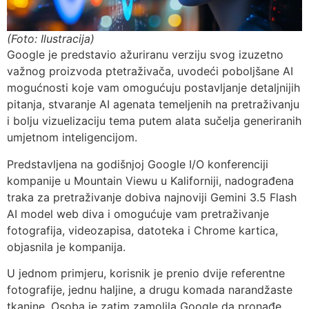
(Foto: Ilustracija)
Google je predstavio ažuriranu verziju svog izuzetno
važnog proizvoda ptetraživača, uvodeći poboljšane AI
mogućnosti koje vam omogućuju postavljanje detaljnijih
pitanja, stvaranje AI agenata temeljenih na pretraživanju
i bolju vizuelizaciju tema putem alata sučelja generiranih
umjetnom inteligencijom.
Predstavljena na godišnjoj Google I/O konferenciji
kompanije u Mountain Viewu u Kaliforniji, nadograđena
traka za pretraživanje dobiva najnoviji Gemini 3.5 Flash
AI model web diva i omogućuje vam pretraživanje
fotografija, videozapisa, datoteka i Chrome kartica,
objasnila je kompanija.
U jednom primjeru, korisnik je prenio dvije referentne
fotografije, jednu haljine, a drugu komada narandžaste
tkanine. Osoba je zatim zamolila Google da pronađe