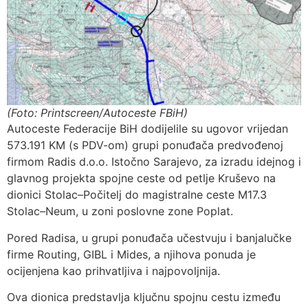
(Foto: Printscreen/Autoceste FBiH)
Autoceste Federacije BiH dodijelile su ugovor vrijedan
573.191 KM (s PDV-om) grupi ponuđača predvođenoj
firmom Radis d.o.o. Istočno Sarajevo, za izradu idejnog i
glavnog projekta spojne ceste od petlje Kruševo na
dionici Stolac–Počitelj do magistralne ceste M17.3
Stolac–Neum, u zoni poslovne zone Poplat.
Pored Radisa, u grupi ponuđača učestvuju i banjalučke
firme Routing, GIBL i Mides, a njihova ponuda je
ocijenjena kao prihvatljiva i najpovoljnija.
Ova dionica predstavlja ključnu spojnu cestu između