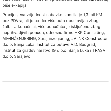
piše e-kapija.
Procijenjena vrijednost nabavke iznosila je 1,3 mil KM
bez PDV-a, ali je tender više puta obustavljan zbog
žalbi. U konačnici, više ponuđača je isključeno zbog
neprihvatljivih ponuda, odnosno firme HKP Consulting,
AIK-INŽENJERING, Saraj inženjering, JV INK Constructor
d.o.o. Banja Luka, lnstitut za puteve A.D. Beograd,
lnstitut za gratlevinarstvo IG d.o.o. Banja Luka i TRASA
d.o.o. Sarajevo.