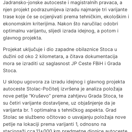
Jadransko-jonske autoceste i magistralnih pravaca, a
njen projekt podrazumijeva izradu najmanje tri varijante
trase koje će se ocjenjivati prema tehničkim, ekološkim i
ekonomskim kriterijima. Nakon što naručilac odobri
optimalnu varijantu, slijedi izrada idejnog, a potom i
glavnog projekta.
Projekat uključuje i dio zapadne obilaznice Stoca u
dužini od oko 2 kilometara, a čitava dokumentacija
mora se izraditi uz saglasnost JP Ceste FBiH i Grada
Stoca.
U sklopu ugovora za izradu idejnog i glavnog projekta
autoceste Stolac-Počitelj izvršena je analiza položaja
nove petlje “Kruševo” prema zahtjevu Grada Stoca, te
su četiri varijante dostavljene, uz objašnjenje da je
varijanta br. 1 optimalna s tehničkog aspekta. Grad
Stolac se službeno očitovao o usvajanju položaja nove
petlje na lokaciji prema varijanti 1, odnosno na
stacionaži cca.11+000 km predmetne dionice autoceste,