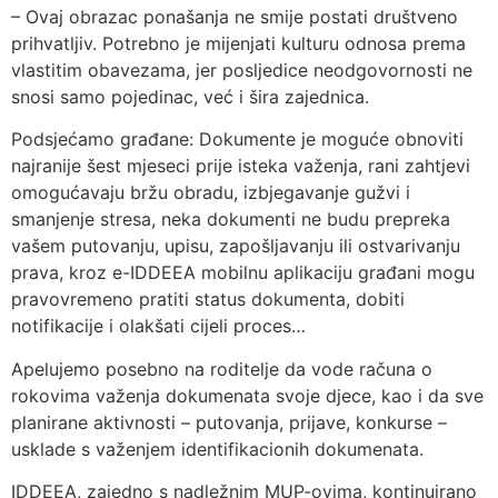
– Ovaj obrazac ponašanja ne smije postati društveno
prihvatljiv. Potrebno je mijenjati kulturu odnosa prema
vlastitim obavezama, jer posljedice neodgovornosti ne
snosi samo pojedinac, već i šira zajednica.
Podsjećamo građane: Dokumente je moguće obnoviti
najranije šest mjeseci prije isteka važenja, rani zahtjevi
omogućavaju bržu obradu, izbjegavanje gužvi i
smanjenje stresa, neka dokumenti ne budu prepreka
vašem putovanju, upisu, zapošljavanju ili ostvarivanju
prava, kroz e-IDDEEA mobilnu aplikaciju građani mogu
pravovremeno pratiti status dokumenta, dobiti
notifikacije i olakšati cijeli proces…
Apelujemo posebno na roditelje da vode računa o
rokovima važenja dokumenata svoje djece, kao i da sve
planirane aktivnosti – putovanja, prijave, konkurse –
usklade s važenjem identifikacionih dokumenata.
IDDEEA, zajedno s nadležnim MUP-ovima, kontinuirano